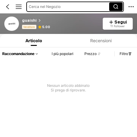
Cerca nel Negozio
guaishi
Segui
Informazioni sul prodotto: Comunicazione del prezzo, dettagli su vendite e disponibilità.
11 Follower
5.00
Venditore
Articolo
Recensioni
Raccomandazione
I più popolari
Prezzo
Filtro
Nessun articolo abbinato
Si prega di riprovare.