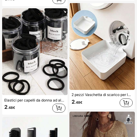
2 pezzi Vaschetta di scarico per lavatrice, Tappetino di protezione impermeabile per pavimento della lavanderia, Vaschetta anti-traboccamento e anti-perdita, Accessori durevoli per lavatrice, Forniture per la pulizia dell'area lavanderia domestica & Organizzazione della casa
Elastici per capelli da donna ad alta elasticità, fasce per capelli, accessori per capelli, fasce per capelli per fitness e sport, accessori per la bellezza a casa, adatti per estate, vacanze, viaggi. (10/20/50/100/200)
2
.48€
2
.48€