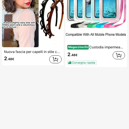
Custodia impermeabile universale per telefono, Borsa impermeabile per telefono - Con funzione luminosa, Borsa impermeabile per telefono, Custodia impermeabile per telefono, Compatibile con 17 16 15 14 13 Pro Max Plus Air, Adatta per nuoto, rafting, immersioni, fotografia subacquea, spiaggia, sport all'aperto, viaggi, vacanze, piscina, sport all'aperto, Confezione da 8/5/4/3/2/1, Essenziali estivi
Magazzino EU
Nuova fascia per capelli in stile coreano con trama traforata, elastico per capelli, fermaglio per frangia, accessori per capelli, accessori per capelli da donna, strumento per acconciatura, prodotto di bellezza, accessori per capelli ricci da donna, ricci senza calore, accessori per capelli, fermaglio per capelli, estetico
2
.48€
2
.48€
Consegna rapida