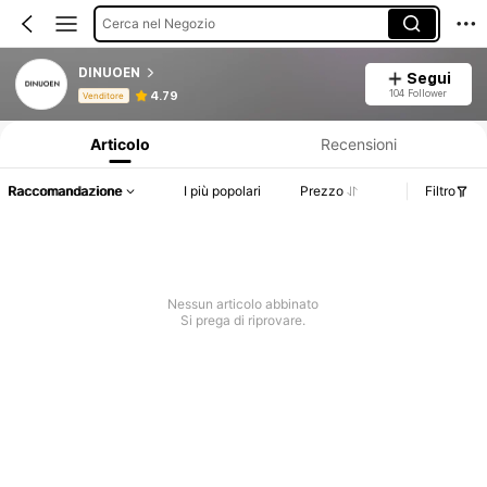
Cerca nel Negozio
DINUOEN
Segui
Informazioni sul prodotto: Comunicazione del prezzo, dettagli su vendite e disponibilità.
104 Follower
4.79
Venditore
Articolo
Recensioni
Raccomandazione
I più popolari
Prezzo
Filtro
Nessun articolo abbinato
Si prega di riprovare.