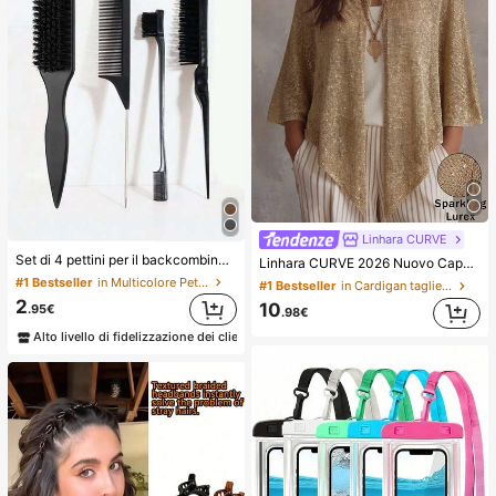
Linhara CURVE
Set di 4 pettini per il backcombing, adatti per creare code di cavallo e chignon lisci, lisciare i capelli crespi, controllare la linea dei capelli, fare il backcombing e volumizzare lo styling. Testa del pettine a denti larghi comoda per dividere e separare i capelli. Adatto per saloni di bellezza, saloni di parrucchieri, viaggi, estetica
Linhara CURVE 2026 Nuovo Cappello Taglie Forti Colore Unito in Maglia con Filo Metallico Oro e Argento Scialle Lussuoso Adatto per Vacanze Romantiche Cappello Donna Maglione Scintillante in Misto Lurex Argento
#1 Bestseller
in Multicolore Pettini
#1 Bestseller
in Cardigan taglie forti
2
10
.95€
.98€
Alto livello di fidelizzazione dei clienti