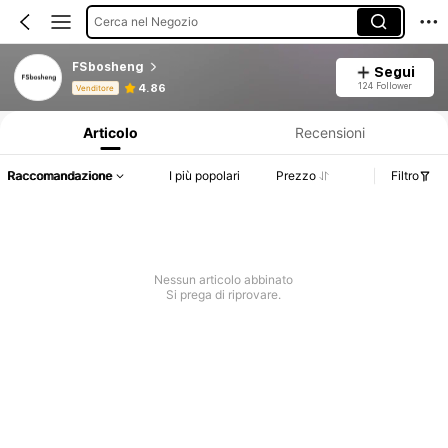
Cerca nel Negozio
FSbosheng
Segui
Informazioni sul prodotto: Comunicazione del prezzo, dettagli su vendite e disponibilità.
124 Follower
4.86
Venditore
Articolo
Recensioni
Raccomandazione
I più popolari
Prezzo
Filtro
Nessun articolo abbinato
Si prega di riprovare.