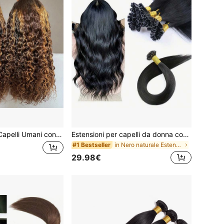
Parrucca Bob in Capelli Umani con Onde Profonde e Colore Evidenziato, Parrucca con Pizzo Trasparente 13x4, Densità 180%, Parrucca Bob con Ricci Profondi, Parrucca con Frontale in Pizzo Pre-Sfoltito
Estensioni per capelli da donna con punta a U, capelli umani Remy, lisci setosi, con punta a unghia pre-legata, adatti per tutti, 16-26 pollici (50g/50 ciocche per confezione)
in Nero naturale Estensioni umane
#1 Bestseller
29.98€