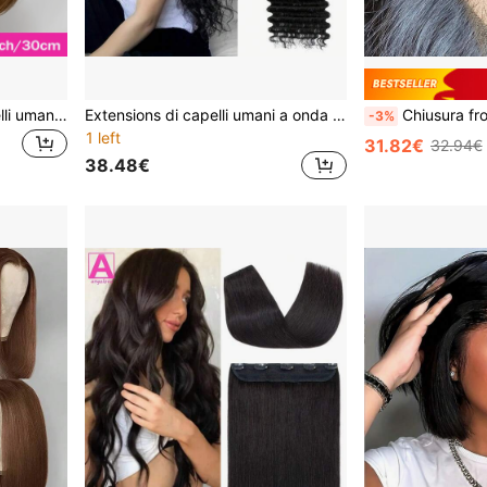
Parrucca Bob corta in capelli umani lisci, colore #4 marrone cioccolato, con frontalino in pizzo trasparente 13x4, per donne, parrucca Bob colorata in capelli umani, densità 180%
Extensions di capelli umani a onda profonda con nastro adesivo, 20 pezzi, capelli malaysiani Remy, tessuto naturale, 20 pezzi per confezione
Chiusura frontale trasparente in pizzo brasiliano liscio 13x4, chiusura frontale in capelli umani vergini no
-3%
1 left
31.82€
32.94€
38.48€