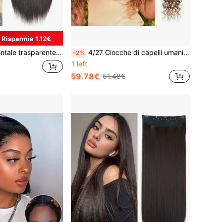
Risparmia 1.12€
n trattati, pizzo dal lobo all'orecchio, pizzo frontale in capelli umani preimpallinato, densità del 150%, colore nero naturale, linea di separazione libera
4/27 Ciocche di capelli umani con onde profonde, singole ciocche di capelli umani ombré marrone, 100% capelli umani vergini, 1 ciocca
-2%
1 left
59.78€
61.48€