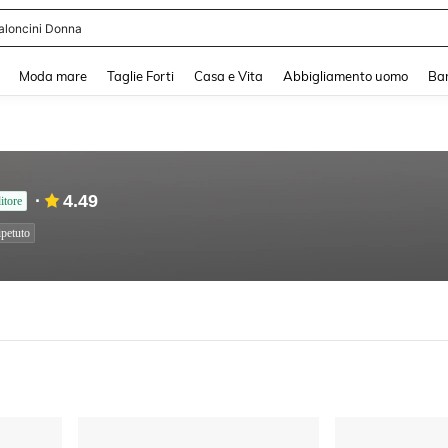
aloncini Donna
and down arrow keys to navigate search Recente ricerca and Cerca e Trova. Pres
Moda mare
Taglie Forti
Casa e Vita
Abbigliamento uomo
Ba
4.49
itore
ipetuto