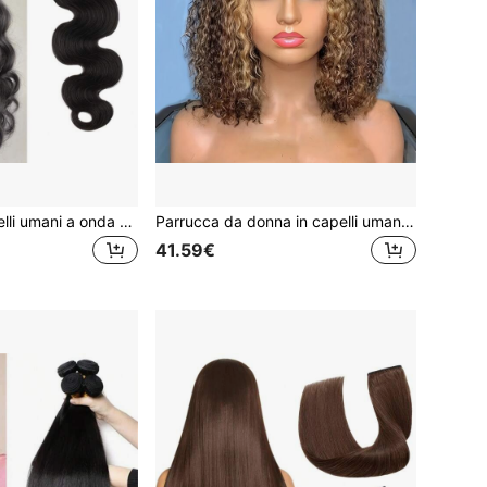
Estensioni di capelli umani a onda corporea da 16 pollici, capelli lunghi e sottili ondulati, 20 pezzi/confezione, tessuto con pelle invisibile, con nastro biadesivo, colore #1B nero
Parrucca da donna in capelli umani con onde profonde, ombreggiatura in evidenza, con frontale in pizzo 13x4, parrucca riccio riccia in pizzo con densità del 180%, color 4/27, lunghezza 10-16 pollici
41.59€