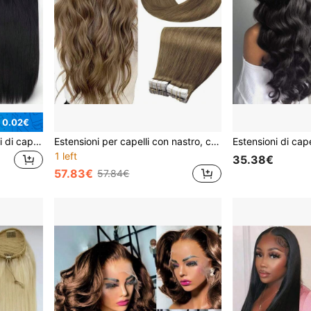
 0.02€
220g 8 pezzi/set Estensioni di capelli umani Remy dritti con molletta - Colore nero naturale - Lunghezza disponibile da 10 a 28 pollici - Per tutta la testa per le donne - Fermagli per capelli duraturi e resistenti
Estensioni per capelli con nastro, capelli lisci e setosi, colore #8 marrone cenere, veri capelli umani, estensioni per capelli senza cuciture, 20 pezzi per donne
1 left
35.38€
57.83€
57.84€