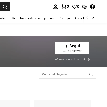
0
0
s Enter to select.
mbini
Biancheria intima e pigiameria
Scarpe
Gioielli E Accessori
Segui
4.9K Follower
Informazioni sul prodotto