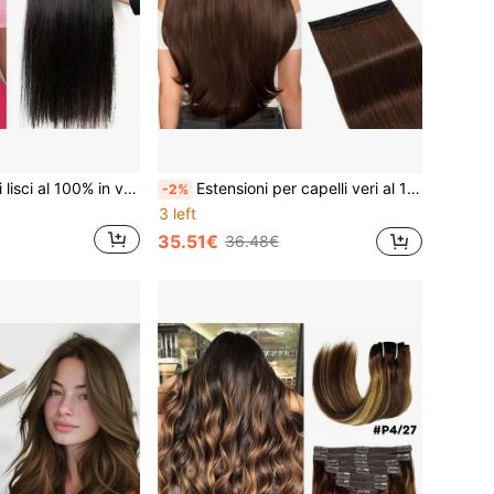
Ciocche di capelli lisci al 100% in vera pelle brasiliana Remy, estensioni capelli umani, 1/3/4 pezzi, capelli veri brasiliani per donne
Estensioni per capelli veri al 100% con molletta, pezzo unico con molletta, lunghi e lisci, molletta sui capelli, mezza testa, morbidi e setosi, colore #2 marrone scuro
-2%
3 left
35.51€
36.48€