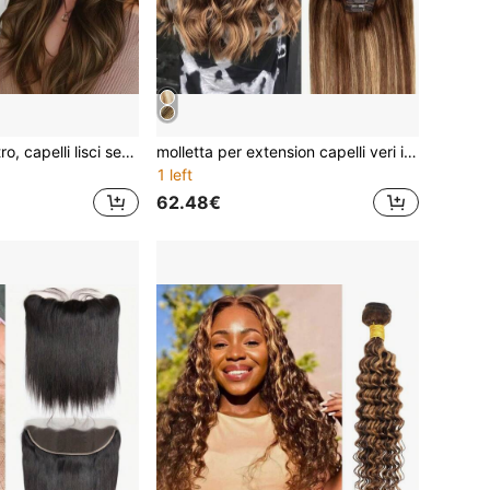
Extensions a nastro, capelli lisci setosi, colore cenere marrone #8, estensioni di capelli umani veri senza giunture, 20-40 pezzi, per donne
molletta per extension capelli veri in capelli umani, 8 pezzi/confezione, extension molletta in capelli umani Remy per donne, doppia trama, 8 pezzi con 18 molletta, 30-66 cm, costumi di Ognissanti
1 left
62.48€