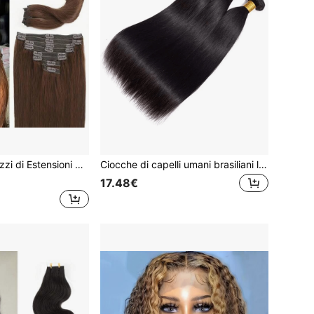
olore Marrone Cioccolato #4, Capelli Umani Remy, Estensioni per Capelli Naturali, Lisci, 120g
Ciocche di capelli umani brasiliani lisci, 1/3/4 pezzi, capelli umani non trattati, ciocche di capelli lisci, extension per capelli umani
17.48€