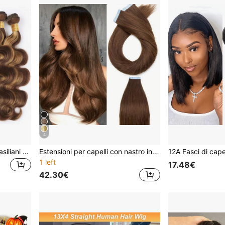
4
Ciocche di capelli umani brasiliani a onde del corpo, colorati, evidenziati con tonalità P4/27
Estensioni per capelli con nastro in veri capelli umani Remy, colore nero naturale, diritti, lunghezza 16"-26", 20 pezzi, per capelli spessi
1 left
17.48€
42.30€