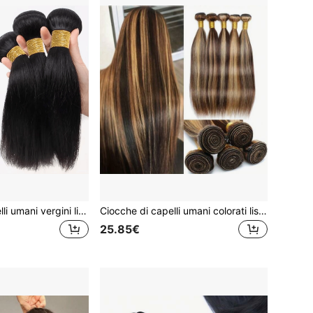
12A Fasci di capelli umani vergini lisci malesi, 1/3/4 pezzi, extension per capelli corti lisci
Ciocche di capelli umani colorati lisci sfumati ombré, ciocche di capelli umani per estensioni di capelli umani a macchina doppia, lunghezze da 16 a 32 pollici, per 1/3 di ciocca
25.85€