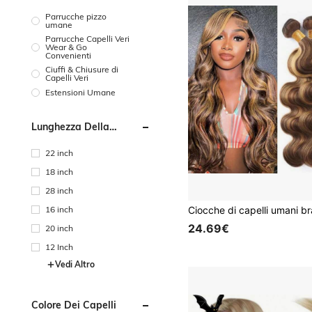
Parrucche pizzo
umane
Parrucche Capelli Veri
Wear & Go
Convenienti
Ciuffi & Chiusure di
Capelli Veri
Estensioni Umane
Lunghezza Della
Parrucca
22 inch
18 inch
28 inch
16 inch
24.69€
20 inch
12 Inch
Vedi Altro
Colore Dei Capelli