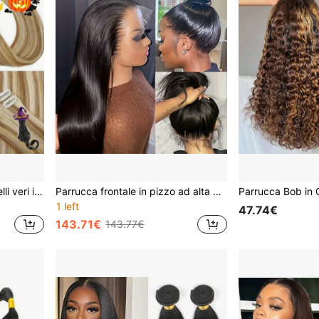
molletta per extension capelli veri in capelli umani, 8 pezzi/confezione, extension molletta in capelli umani Remy per donne, doppia trama, 8 pezzi con 18 molletta, 30-66 cm, costumi di Ognissanti
Parrucca frontale in pizzo ad alta definizione 13x4, parrucca frontale in pizzo dritta, parrucca in capelli vergini brasiliani al 100%, pizzo naturale 13x4, parrucca in pizzo pre-sfoltita, con baby hair, pizzo svizzero da orecchio a orecchio, crea un aspetto naturale
1 left
47.74€
143.71€
143.77€