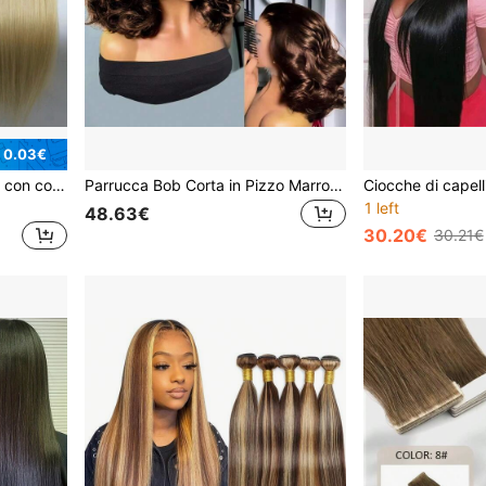
 0.03€
Extension per capelli umani con coda di cavallo con coulisse, molletta, colore naturale, lisci, extension per capelli con coda di cavallo da avvolgere, per donne
Parrucca Bob Corta in Pizzo Marrone Cioccolato 13x4 con Pizzo Frontale Trasparente, Parrucca Bob Onda Profonda Sciolta per Donne, Parrucca in Pizzo di Capelli Umani
1 left
48.63€
30.20€
30.21€