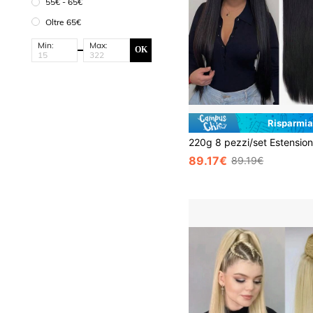
55€ - 65€
Oltre 65€
Min:
Max:
OK
Risparmia
89.17€
89.19€