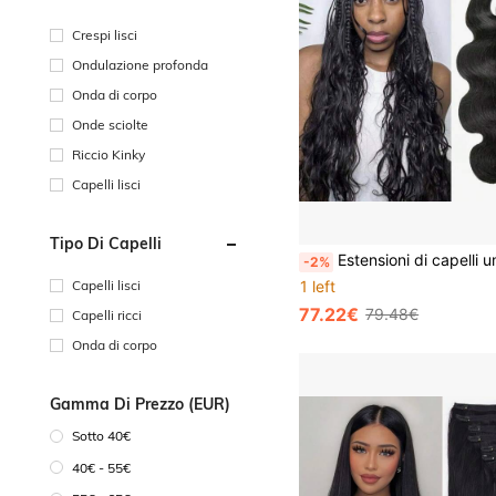
Crespi lisci
Ondulazione profonda
Onda di corpo
Onde sciolte
Riccio Kinky
Capelli lisci
Tipo Di Capelli
Estensioni di capelli umani brasiliani Remy a onde per trecce, senza trama, 2 pacchi da 100g per trecce boho senza nodi, ca
-2%
1 left
Capelli lisci
77.22€
79.48€
Capelli ricci
Onda di corpo
Gamma Di Prezzo (EUR)
Sotto 40€
40€ - 55€