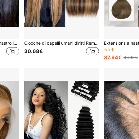
Extensions per capelli con nastro in 100% capelli umani Remy, nero naturale, dritti, da 16" a 26", confezione da 20 pezzi, per capelli spessi
Ciocche di capelli umani diritti Remy Raw Piano Color P4/27, extension per capelli
5 left
30.68€
37.94€
37.95€