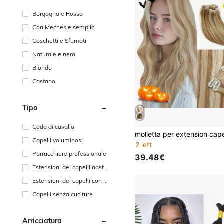
Borgogna e Rosso
Con Meches e semplici
Caschetti e Sfumati
Naturale e nero
Biondo
Castano
Tipo
Coda di cavallo
Capelli voluminosi
2 left
Parrucchiere professionale
39.48€
Estensioni dei capelli nastr
o
Estensioni dei capelli con cl
ip
Capelli senza cuciture
Arricciatura