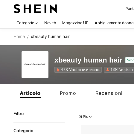
Pant
Use up 
Categorie
Novità
Magazzino UE
Abbigliamento donna
Home
xbeauty human hair
/
xbeauty human hair
Vend
4.3K Venduto recentemente
1.9K Acquisto r
Articolo
Promo
Recensioni
Filtro
Di Più
Categoria