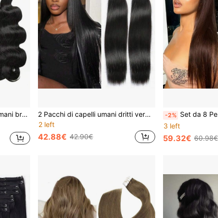
pelli umani all'ingrosso, naturale nero
2 Pacchi di capelli umani dritti vergini peruviani non trattati da 30 pollici, 15A, 100% capelli umani Remy, trama doppia a macchina, per estensioni dei capelli, colore nero naturale, lunghezza reale, morbidi, 2 pezzi
Set da 8 Pezzi di Estensioni per Capelli Umani Lisci molletta-in, C
-2%
2 left
3 left
42.88€
42.90€
59.32€
60.98€