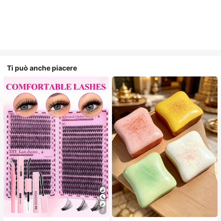
Ti può anche piacere
7