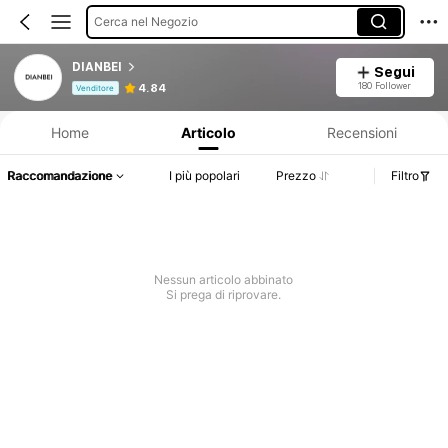
Cerca nel Negozio
DIANBEI
Segui
Informazioni sul prodotto: Comunicazione del prezzo, dettagli su vendite e disponibilità.
180 Follower
4.84
Venditore
Home
Articolo
Recensioni
Raccomandazione
I più popolari
Prezzo
Filtro
Nessun articolo abbinato
Si prega di riprovare.