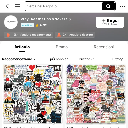
Cerca nel Negozio
Vinyl Aesthetics Stickers
Segui
203 Follower
4.95
Venditore
Informazioni sul prodotto: Comunicazione del prezzo, dettagli su vendite e disponibilità.
13K+ Venduto recentemente
2K+ Acquisto ripetuto
Articolo
Promo
Recensioni
Raccomandazione
I più popolari
Prezzo
Filtro