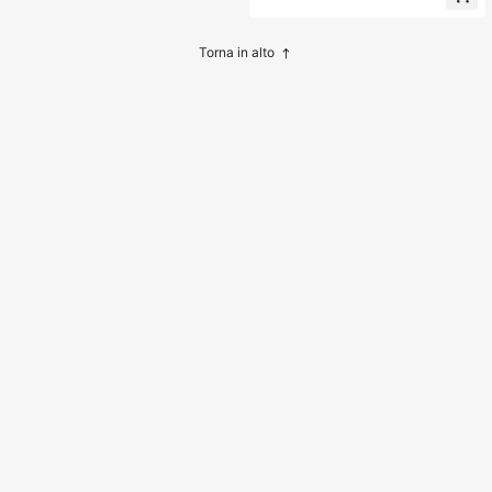
olastiche
oni Animati Anime, Trattore, Trattori,
Adesivi Forniture Scolastiche
Torna in alto