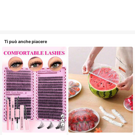
Ti può anche piacere
7