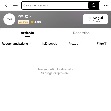
Cerca nel Negozio
YW-JZ
Segui
Informazioni sul prodotto: Comunicazione del prezzo, dettagli su vendite e disponibilità.
21 Follower
4.90
Venditore
Articolo
Recensioni
Raccomandazione
I più popolari
Prezzo
Filtro
Nessun articolo abbinato
Si prega di riprovare.