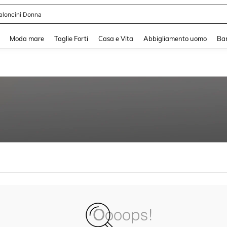
aloncini Donna
and down arrow keys to navigate search Recente ricerca and Cerca e Trova. Pres
Moda mare
Taglie Forti
Casa e Vita
Abbigliamento uomo
Ba