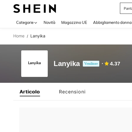
Pant
Use up 
Categorie
Novità
Magazzino UE
Abbigliamento donna
Home
Lanyika
/
Lanyika
4.37
Venditore
Articolo
Recensioni