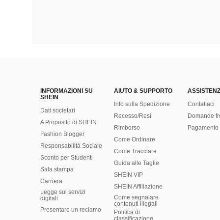
INFORMAZIONI SU
AIUTO & SUPPORTO
ASSISTENZ
SHEIN
Info sulla Spedizione
Contattaci
Dati societari
Recesso/Resi
Domande fr
A Proposito di SHEIN
Rimborso
Pagamento 
Fashion Blogger
Come Ordinare
Responsabilità Sociale
Come Tracciare
Sconto per Studenti
Guida alle Taglie
Sala stampa
SHEIN VIP
Carriera
SHEIN Affiliazione
Legge sui servizi
Come segnalare
digitali
contenuti illegali
Presentare un reclamo
Politica di
classificazione