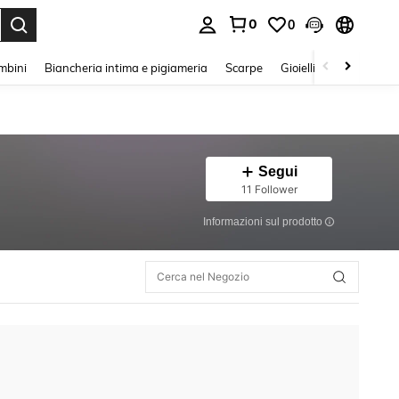
0
0
s Enter to select.
mbini
Biancheria intima e pigiameria
Scarpe
Gioielli E Accessori
Segui
11 Follower
Informazioni sul prodotto