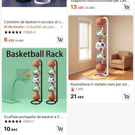
Supporto multifunzionale per canes
tro da basket, rastrelliera nera per il
13
.35€
13.48€
riposizionamento di palloni da bask
et per uso domestico
Canestro da basket in acciaio al car
bonio per interni, in grado di sosten
#1 Bestseller
in Scaffali da pavimento
ere pallacanestro, pallone da calci
(1000+)
o, pallone da pallavolo, adatto per c
6
asa, camera da letto, soggiorno, scu
.42€
6.48€
ola e altri luoghi
Rastrelliera in metallo nero per attre
zzatura sportiva - Rastrelliera multi
1 left
strato per pallacanestro e pallone d
21
a calcio per la casa
.48€
Scaffale portapalle da basket a 5 ri
piani
(500+)
10
.98€