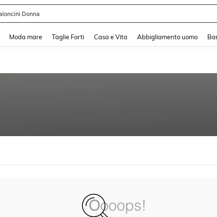
aloncini Donna
and down arrow keys to navigate search Recente ricerca and Cerca e Trova. Pres
Moda mare
Taglie Forti
Casa e Vita
Abbigliamento uomo
Ba