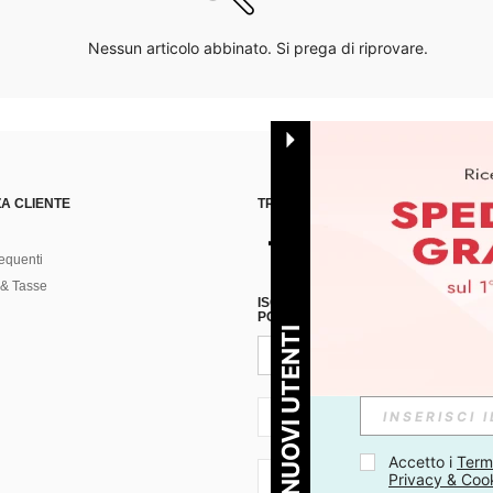
Nessun articolo abbinato. Si prega di riprovare.
A CLIENTE
TROVACI SU
equenti
& Tasse
ISCRIVITI ALLA NOSTRA NEWSLETT
POSSIBILE ANNULLARE LA SOTTOSC
PER I NUOVI UTENTI
IT + 39
Accetto i 
Termi
Privacy & Coo
IT + 39