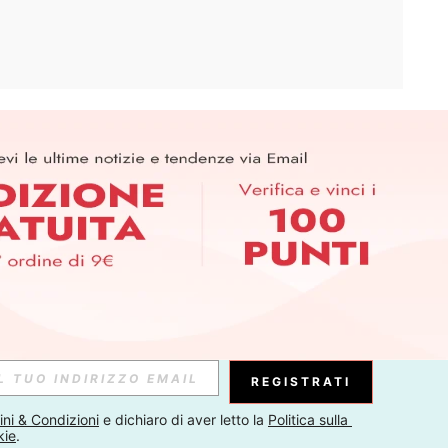
APP
ER PER SCOPRIRE LE ULTIME TENDENZE IN ANTEPRIMA! (È
RIZIONE IN QUALSIASI MOMENTO).
Iscriviti
Abbonati
REGISTRATI
ni & Condizioni
 e dichiaro di aver letto la 
Politica sulla 
kie
.
Iscriviti