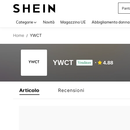
Pant
Use up 
Categorie
Novità
Magazzino UE
Abbigliamento donna
Home
YWCT
/
YWCT
4.88
Venditore
Articolo
Recensioni