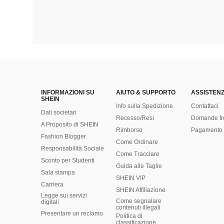
INFORMAZIONI SU
AIUTO & SUPPORTO
ASSISTENZ
SHEIN
Info sulla Spedizione
Contattaci
Dati societari
Recesso/Resi
Domande fr
A Proposito di SHEIN
Rimborso
Pagamento 
Fashion Blogger
Come Ordinare
Responsabilità Sociale
Come Tracciare
Sconto per Studenti
Guida alle Taglie
Sala stampa
SHEIN VIP
Carriera
SHEIN Affiliazione
Legge sui servizi
Come segnalare
digitali
contenuti illegali
Presentare un reclamo
Politica di
classificazione