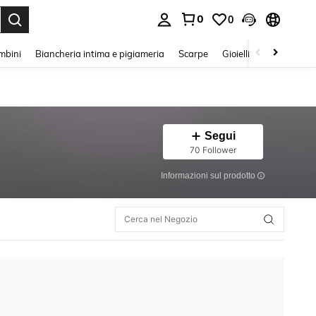
0
0
s Enter to select.
mbini
Biancheria intima e pigiameria
Scarpe
Gioielli E Accessori
Segui
70 Follower
Informazioni sul prodotto