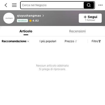
Cerca nel Negozio
qiuyushangmao
Segui
Informazioni sul prodotto: Comunicazione del prezzo, dettagli su vendite e disponibilità.
1 Follower
4.82
Venditore
Articolo
Recensioni
Raccomandazione
I più popolari
Prezzo
Filtro
Nessun articolo abbinato
Si prega di riprovare.