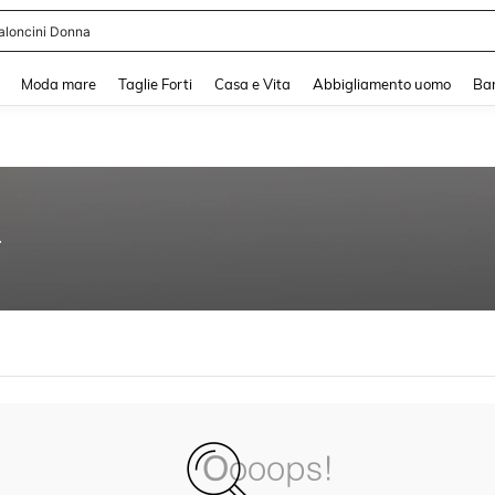
aloncini Donna
and down arrow keys to navigate search Recente ricerca and Cerca e Trova. Pres
Moda mare
Taglie Forti
Casa e Vita
Abbigliamento uomo
Ba
4