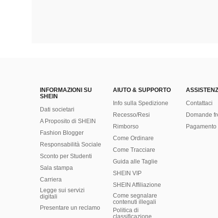
INFORMAZIONI SU
AIUTO & SUPPORTO
ASSISTENZ
SHEIN
Info sulla Spedizione
Contattaci
Dati societari
Recesso/Resi
Domande fr
A Proposito di SHEIN
Rimborso
Pagamento 
Fashion Blogger
Come Ordinare
Responsabilità Sociale
Come Tracciare
Sconto per Studenti
Guida alle Taglie
Sala stampa
SHEIN VIP
Carriera
SHEIN Affiliazione
Legge sui servizi
Come segnalare
digitali
contenuti illegali
Presentare un reclamo
Politica di
classificazione