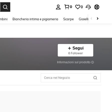
0
0
s Enter to select.
mbini
Biancheria intima e pigiameria
Scarpe
Gioielli E Accessori
Segui
6 Follower
Informazioni sul prodotto