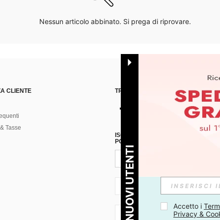
Nessun articolo abbinato. Si prega di riprovare.
A CLIENTE
TROVACI SU
equenti
& Tasse
ISCRIVITI ALLA NOSTRA NEWSLETT
POSSIBILE ANNULLARE LA SOTTOSC
PER I NUOVI UTENTI
IT + 39
Accetto i 
Termi
Privacy & Coo
IT + 39