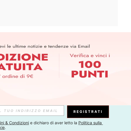
APP
ER PER SCOPRIRE LE ULTIME TENDENZE IN ANTEPRIMA! (È
RIZIONE IN QUALSIASI MOMENTO).
Iscriviti
Abbonati
REGISTRATI
ni & Condizioni
 e dichiaro di aver letto la 
Politica sulla 
kie
.
Iscriviti