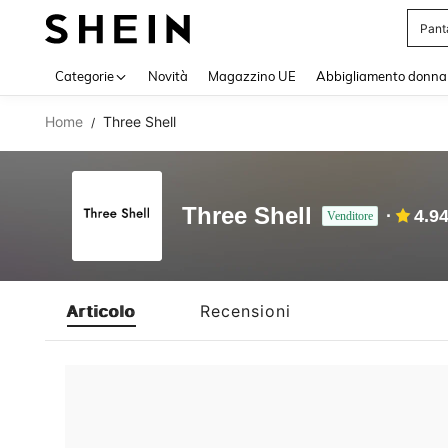
Pant
Use up 
Categorie
Novità
Magazzino UE
Abbigliamento donna
Home
Three Shell
/
Three Shell
4.9
Venditore
Articolo
Recensioni