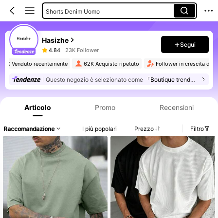
Shorts Denim Uomo
Magliette Curvy Da Uomo
Hasizhe
Camicie Da Uomo
Segui
4.84
23K Follower
Pantaloni Da Uomo
91K Venduto recentemente
62K Acquisto ripetuto
Follower in crescita de
Jeans Da Uomo
Questo negozio è selezionato come
「Boutique trendy」
Informazioni sul prodotto: Comunicazione del prezzo, dettagli su vendite e disponibilità.
Felpe Con Cappuccio Da Uomo
Giacche Denim Uomo
Articolo
Promo
Recensioni
Raccomandazione
I più popolari
Prezzo
Filtro