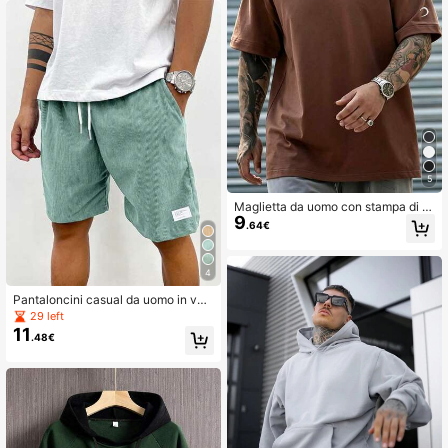
5
Maglietta da uomo con stampa di le
9
ttere, girocollo e maniche corte
.64€
4
Pantaloncini casual da uomo in vell
uto a coste, pantaloni versatili alla l
29 left
unghezza del ginocchio
11
.48€