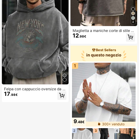
4
Maglietta a maniche corte di stile vi
12
ntage americano alla moda per uom
.98€
o, stile emo, adatta per l'autunno
Best Sellers
in questo negozio
1
Felpa con cappuccio oversize da u
17
omo con tasca a canguro, stampa c
.98€
on lettera e Statua della Libertà, ma
nica lunga
9
.48€
300+ venduto
2
3
4