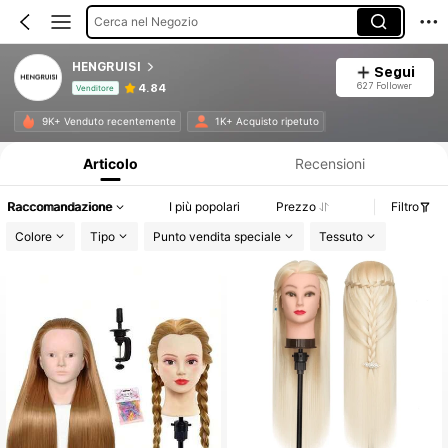
Cerca nel Negozio
HENGRUISI
Segui
627 Follower
4.84
Venditore
Informazioni sul prodotto: Comunicazione del prezzo, dettagli su vendite e disponibilità.
9K+ Venduto recentemente
1K+ Acquisto ripetuto
Articolo
Recensioni
Raccomandazione
I più popolari
Prezzo
Filtro
Colore
Tipo
Punto vendita speciale
Tessuto
#5 Miglior Valutato
in Cuffie e strumenti per parrucche