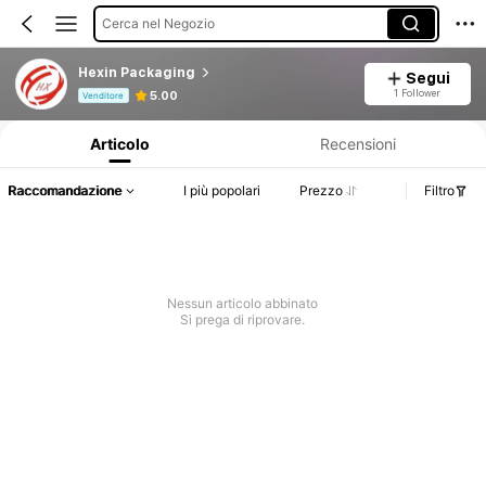
Cerca nel Negozio
Hexin Packaging
Segui
Informazioni sul prodotto: Comunicazione del prezzo, dettagli su vendite e disponibilità.
1 Follower
5.00
Venditore
Articolo
Recensioni
Raccomandazione
I più popolari
Prezzo
Filtro
Nessun articolo abbinato
Si prega di riprovare.