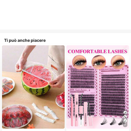
Ti può anche piacere
7