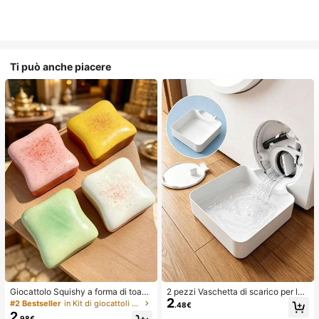
Ti può anche piacere
Giocattolo Squishy a forma di toast
2 pezzi Vaschetta di scarico per lav
2
extra large, super morbido, giocattol
atrice, Tappetino di protezione imp
#2 Bestseller
in Kit di giocattoli da viaggio Giocattoli da spre
.48€
o antistress a forma di toast al burr
ermeabile per pavimento della lava
2
.98€