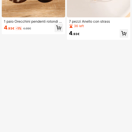
1 paio Orecchini pendenti rotondi vi
7 pezzi Anello con strass
ntage con modello mucca per donn
36 left
4
.93€
-1%
4.98€
e per decorazione quotidiana
4
.93€