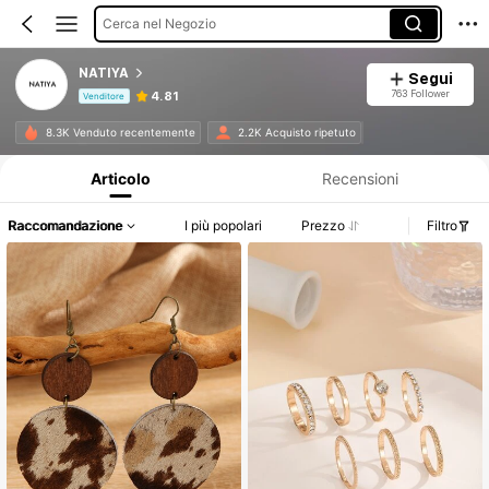
Cerca nel Negozio
NATIYA
Segui
763 Follower
4.81
Venditore
Informazioni sul prodotto: Comunicazione del prezzo, dettagli su vendite e disponibilità.
8.3K Venduto recentemente
2.2K Acquisto ripetuto
Articolo
Recensioni
Raccomandazione
I più popolari
Prezzo
Filtro