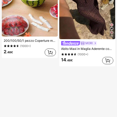
15
200/100/50/1 pezzo Coperture monouso in pellicola trasparente per alimenti, Coperture per doccia, Sacchetti termoretraibili monouso multifunzione, Copriscarpe monouso, Pellicola trasparente da cucina rinforzata, Coperture per conservazione alimenti in frigorifero domestico, Coperture elastiche estensibili, Uso quotidiano
MORI
(1000+)
Abito Maxi in Maglia Aderente con Scollo a V e Laccetti Marrone, Nuovo per Primavera/Estate, Stile Y2K Bohémien con Dettagli Traforati, Elegante e Casual per Spiaggia e Vacanze, Vacationcore
2
.48€
(1000+)
14
.48€