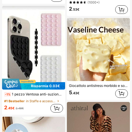
(1000+)
2
.53€
Giocattolo antistress morbido e soffice in TPR a forma di raviolo con profumo di latte dolce, 5 cm, carino e divertente, ornamento da spremere, regalo alla moda e pratico, adatto per compleanni, Pasqua, Ognissanti, Natale e vari regali per feste, migliora l'umore
Risparmia 0.03€
5
.43€
1 pezzo Ventosa anti-suzione in silicone per telefono, 28 pezzi Ventose in silicone (cuscinetti adesivi autoadesivi), Anti-adesivo per telefono, Cuscinetto di aspirazione per power bank per telefono (compatibile con iPhone, telefoni Android), Regalo di compleanno, Supporto per telefono per famiglia/amici, Supporto per telefono, Accessori per telefono
-1%
#1 Bestseller
in Staffe e accessori
2
.45€
2.48€