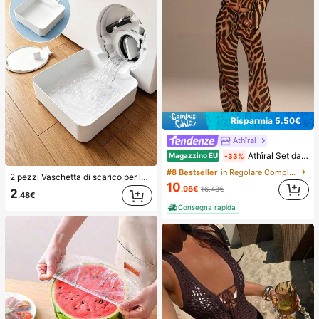
Risparmia 5.50€
Athîral
Athîral Set da 2 pezzi composto da top e pantaloni con stampa all-over, adatto per l'estate, da donna
Magazzino EU
-33%
#8 Bestseller
in Regolare Completi coordinati a due pezzi
2 pezzi Vaschetta di scarico per lavatrice, Tappetino di protezione impermeabile per pavimento della lavanderia, Vaschetta anti-traboccamento e anti-perdita, Accessori durevoli per lavatrice, Forniture per la pulizia dell'area lavanderia domestica & Organizzazione della casa
10
.98€
16.48€
2
.48€
Consegna rapida