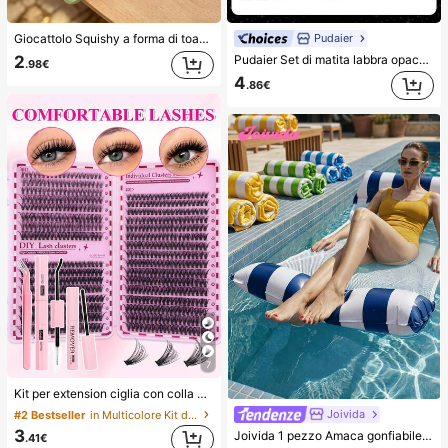
Pudaier
Giocattolo Squishy a forma di toast extra large, super morbido, giocattolo antistress a forma di toast al burro, disponibile in rosa, giallo, bianco e verde, giocattolo squishy antistress -- perfetto per regali di compleanno e festività, piccoli regali quotidiani a sorpresa, kawaii, miglioratore dell'umore
Pudaier Set di matita labbra opaca e rossetto metallico - Crea un contorno stupefacente con la matita labbra opaca liscia e il rossetto metallico lussuoso per un bagliore radioso come un diamante - Strumenti di makeup essenziali per ottenere uno sguardo audace e di sé - Ottimo regalo per il Ringraziamento e il Natale
2
.98€
4
.86€
7
Kit per extension ciglia con colla a doppia estremità/640 ciuffi di ciglia finte in visone sintetico fai-da-te, ricciatura D, spesse e soffici, lunghezze miste 8-16mm, illuminano gli occhi per ogni trucco. Scegli colla, rimuovitore, pinzette secondo necessità. Leggere, riutilizzabili ed economiche, adatte ai principianti per molte occasioni, estetiche
Joivida
#2 Bestseller
in Multicolore Kit di ciglia finte e adesivi
3
Joivida 1 pezzo Amaca gonfiabile da piscina con rete - Lettino per adulti a righe, adatto per vacanze, feste e relax, disponibile in rosa, giallo, bianco, verde, blu e altri colori, amaca da esterno, essenziale per spiaggia e piscina, ottimo per la fotografia
.41€