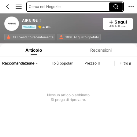
Cerca nel Negozio
AIRUIGE
Segui
489 Follower
4.85
Venditore
Informazioni sul prodotto: Comunicazione del prezzo, dettagli su vendite e disponibilità.
1K+ Venduto recentemente
100+ Acquisto ripetuto
Articolo
Recensioni
Raccomandazione
I più popolari
Prezzo
Filtro
Nessun articolo abbinato
Si prega di riprovare.