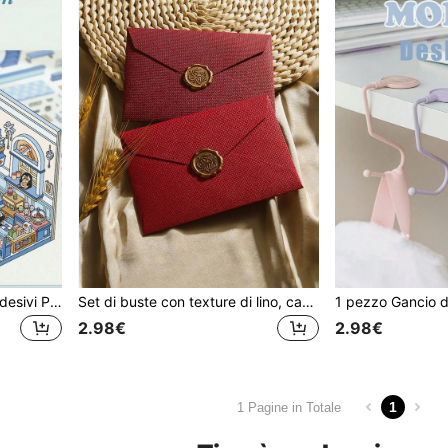
1 Set Adesivi 3D (2 pezzi Adesivi PET + 1 pezzo Cartoncino di sfondo), Adesivi per scene in miniatura, Adesivi artigianali 3D per paesaggi in miniatura per sollievo dallo stress, Adesivi fai-da-te, Adesivi con animali carini, Adesivi decorativi creativi
Set di buste con texture di lino, cartoleria in stile vintage, buste, fogli da lettera, inviti, cartoline, buste con ceralacca, set di cancelleria, regali eleganti per i propri cari, disponibili in più colori, forniture scolastiche, ritorno a scuola
2.98€
2.98€
1
1 Pagine in Totale