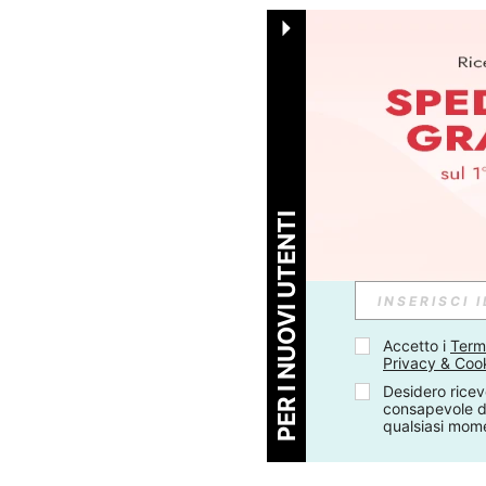
PER I NUOVI UTENTI
Accetto i 
Termi
Privacy & Coo
Desidero ricev
consapevole di
qualsiasi mom