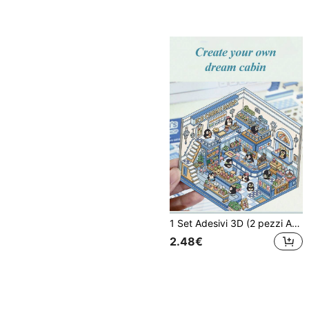
1 Set Adesivi 3D (2 pezzi Adesivi PET + 1 pezzo Cartoncino di sfondo), Adesivi per scene in miniatura, Adesivi artigianali 3D per paesaggi in miniatura per sollievo dallo stress, Adesivi fai-da-te, Adesivi con animali carini, Adesivi decorativi creativi
2.48€