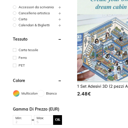
Accessori da scrivania
Cancelleria artistica
Carta
Calendari & Biglietti
Tessuto
Carta tessile
Ferro
PET
Colore
2.48€
Multicolore
Bianco
Gamma Di Prezzo (EUR)
Min:
Max:
OK