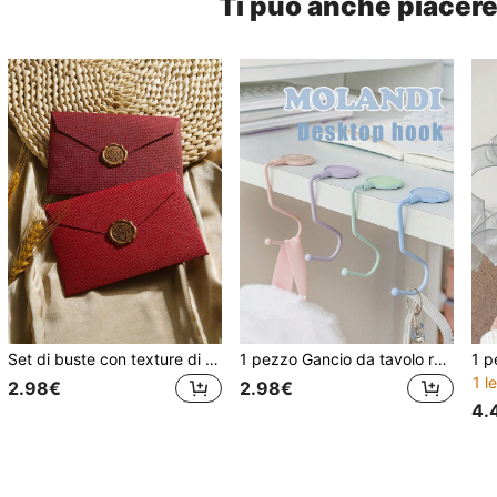
Ti può anche piacer
Set di buste con texture di lino, cartoleria in stile vintage, buste, fogli da lettera, inviti, cartoline, buste con ceralacca, set di cancelleria, regali eleganti per i propri cari, disponibili in più colori, forniture scolastiche, ritorno a scuola
1 pezzo Gancio da tavolo rotante color Morandi, senza bisogno di adesivi, gancio elegante, accessorio da scrivania alla moda, senza foratura, regalo raffinato, portatile, gancio semplice, forniture per ufficio
1 le
2.98€
2.98€
4.