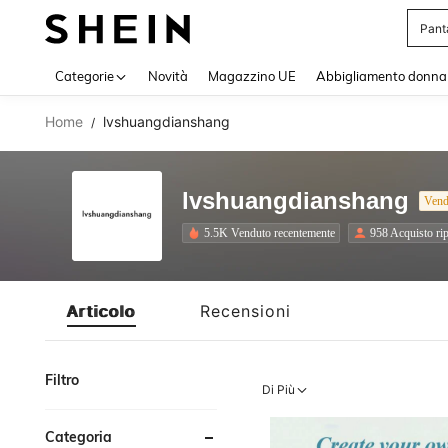
Pant
Use up 
Categorie
Novità
Magazzino UE
Abbigliamento donna
Home
lvshuangdianshang
/
lvshuangdianshang
Vend
5.5K Venduto recentemente
958 Acquisto rip
Articolo
Recensioni
Filtro
Di Più
Categoria