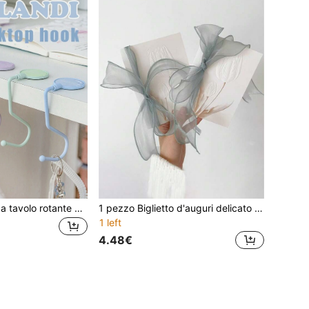
1 pezzo Gancio da tavolo rotante color Morandi, senza bisogno di adesivi, gancio elegante, accessorio da scrivania alla moda, senza foratura, regalo raffinato, portatile, gancio semplice, forniture per ufficio
1 pezzo Biglietto d'auguri delicato con nastro (1 biglietto + 1 busta + 1 foglio + 1m di nastro) - Regalo per migliori amici, lui/lei, colleghi, fidanzato/a, Ringraziamento, Confessione, Compleanno, Messaggio, Cartolina, Regalo per le vacanze, Forniture scolastiche, Ritorno a scuola
1 left
4.48€