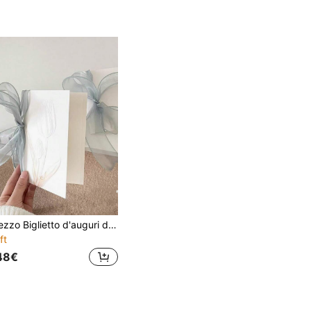
e
1 pezzo Biglietto d'auguri delicato con nastro (1 biglietto + 1 busta + 1 foglio + 1m di nastro) - Regalo per migliori amici, lui/lei, colleghi, fidanzato/a, Ringraziamento, Confessione, Compleanno, Messaggio, Cartolina, Regalo per le vacanze, Forniture scolastiche, Ritorno a scuola
ft
48€