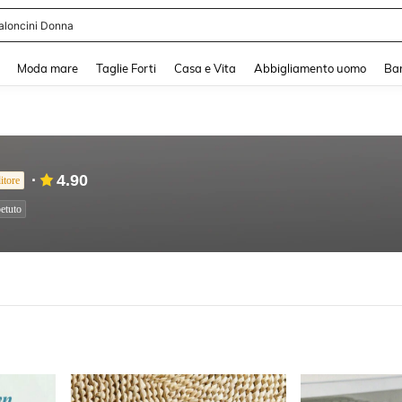
aloncini Donna
and down arrow keys to navigate search Recente ricerca and Cerca e Trova. Pres
Moda mare
Taglie Forti
Casa e Vita
Abbigliamento uomo
Ba
4.90
itore
etuto