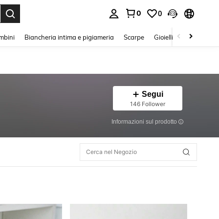
0
0
s Enter to select.
mbini
Biancheria intima e pigiameria
Scarpe
Gioielli E Accessori
Segui
146 Follower
Informazioni sul prodotto