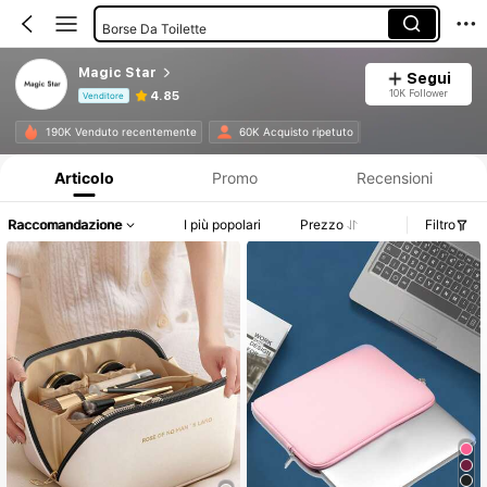
Borse Da Toilette
Astuccio Per Trucco
Magic Star
Segui
Borsa Per Laptop
10K Follower
4.85
Venditore
Contenitori Da Viaggio
Informazioni sul prodotto: Comunicazione del prezzo, dettagli su vendite e disponibilità.
190K Venduto recentemente
60K Acquisto ripetuto
Articolo
Promo
Recensioni
Raccomandazione
I più popolari
Prezzo
Filtro