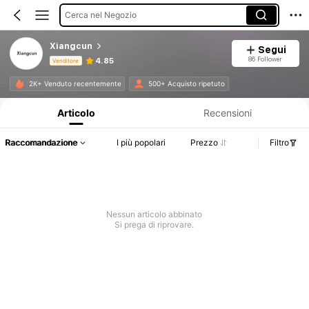
Cerca nel Negozio
Xiangcun
Segui
86 Follower
4.85
Venditore
Informazioni sul prodotto: Comunicazione del prezzo, dettagli su vendite e disponibilità.
2K+ Venduto recentemente
500+ Acquisto ripetuto
Articolo
Recensioni
Raccomandazione
I più popolari
Prezzo
Filtro
Nessun articolo abbinato
Si prega di riprovare.