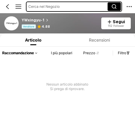
Cerca nel Negozio
YWxingyu-1
Segui
Informazioni sul prodotto: Comunicazione del prezzo, dettagli su vendite e disponibilità.
152 Follower
4.88
Venditore
Articolo
Recensioni
Raccomandazione
I più popolari
Prezzo
Filtro
Nessun articolo abbinato
Si prega di riprovare.