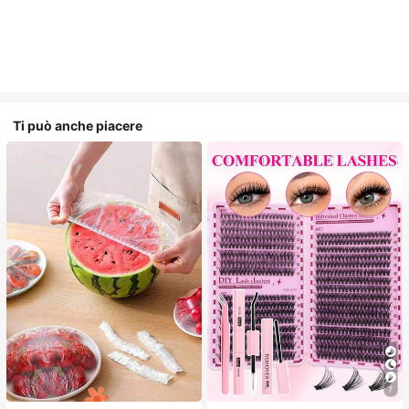
Ti può anche piacere
7