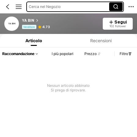
Cerca nel Negozio
YA BIN
Segui
Informazioni sul prodotto: Comunicazione del prezzo, dettagli su vendite e disponibilità.
102 Follower
4.73
Venditore
Articolo
Recensioni
Raccomandazione
I più popolari
Prezzo
Filtro
Nessun articolo abbinato
Si prega di riprovare.