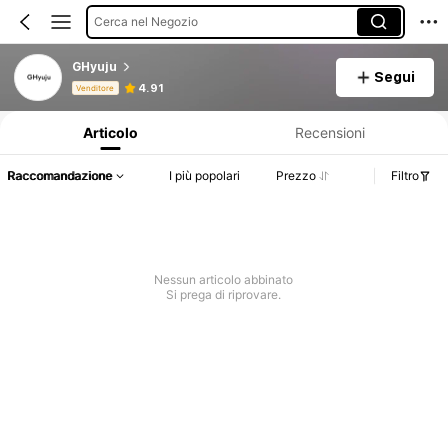
Cerca nel Negozio
GHyuju
Segui
Informazioni sul prodotto: Comunicazione del prezzo, dettagli su vendite e disponibilità.
4.91
Venditore
Articolo
Recensioni
Raccomandazione
I più popolari
Prezzo
Filtro
Nessun articolo abbinato
Si prega di riprovare.