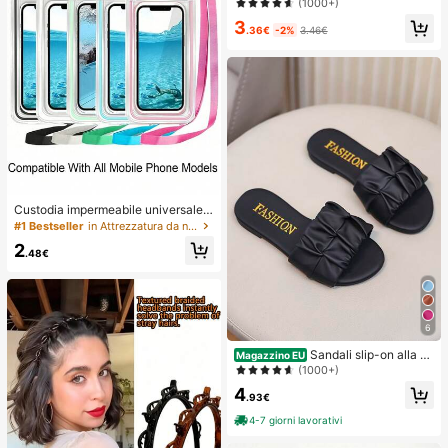
(1000+)
abili, borse sottovuoto pieghevoli, b
3
orse organizer per bagagli, cubi di i
.36€
-2%
3.46€
mballaggio anti-polvere, borse anti
-umidità, anti-tarme, salvaspazio, a
datte per vestiti, piumini, armadio, s
tagione del ritorno a scuola
Custodia impermeabile universale p
er telefono, Borsa impermeabile per
#1 Bestseller
in Attrezzatura da nuoto
telefono - Con funzione luminosa,
2
Borsa impermeabile per telefono, C
.48€
ustodia impermeabile per telefono,
Compatibile con 17 16 15 14 13 Pro
Max Plus Air, Adatta per nuoto, rafti
ng, immersioni, fotografia subacque
a, spiaggia, sport all'aperto, viaggi,
6
vacanze, piscina, sport all'aperto, C
onfezione da 8/5/4/3/2/1, Essenzial
Sandali slip-on alla m
Magazzino EU
i estivi
oda per bambini, scarpe piatte estiv
(1000+)
e, nuovi sandali con cinturini, scarp
4
e da spiaggia carine per ragazze, rit
.93€
orno a scuola
4-7 giorni lavorativi