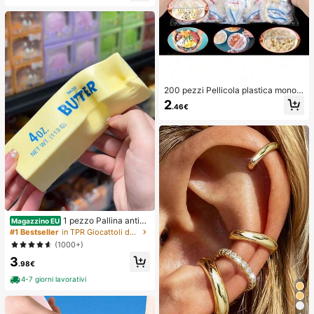
ne per spazzolino creativi e alla mo
da, manicotti protettivi per spazzoli
no. Leggeri e pratici, adatti per i via
ggi in famiglia
200 pezzi Pellicola plastica monou
so, auto-sigillante elastica, per la c
2
.46€
onservazione degli alimenti, adatta
per coprire ciotole e piatti, uso dom
estico.
1 pezzo Pallina antistr
Magazzino EU
ess morbida e setosa, squishy, sens
#1 Bestseller
in TPR Giocattoli da spremere per adolescenti
oriale, a lento rimbalzo, da spremer
(1000+)
e con la mano, fidget per adulti, umi
3
da ed elastica, allevia l'ansia, adatt
.98€
a per aula, relax in ufficio, decorazi
one da scrivania, premio scolastico,
4-7 giorni lavorativi
regalo per feste e vacanze, migliora
l'umore