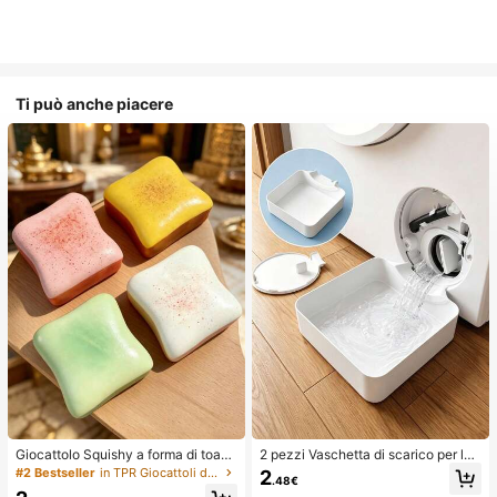
Ti può anche piacere
Giocattolo Squishy a forma di toast
2 pezzi Vaschetta di scarico per lav
extra large, super morbido, giocattol
atrice, Tappetino di protezione imp
#2 Bestseller
in TPR Giocattoli divertenti e novità per adolesce
2
.48€
o antistress a forma di toast al burr
ermeabile per pavimento della lava