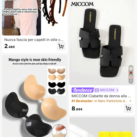
Nuova fascia per capelli in stile cor
eano con trama traforata, elastico p
2
.48€
er capelli, fermaglio per frangia, acc
essori per capelli, accessori per cap
elli da donna, strumento per acconc
iatura, prodotto di bellezza, access
ori per capelli ricci da donna, ricci s
enza calore, accessori per capelli, f
ermaglio per capelli, estetico
15
MICCOM
MICCOM Ciabatte da donna alla m
oda con punta quadrata e aperta, s
#1 Bestseller
in Nero Pantofole da donna
andali versatili nuovi per primavera/
8
estate
.69€