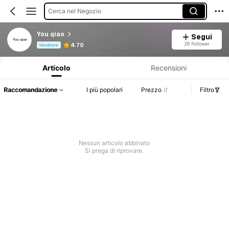
Cerca nel Negozio
You qiao
Segui
Informazioni sul prodotto: Comunicazione del prezzo, dettagli su vendite e disponibilità.
26 Follower
4.70
Venditore
Articolo
Recensioni
Raccomandazione
I più popolari
Prezzo
Filtro
Nessun articolo abbinato
Si prega di riprovare.