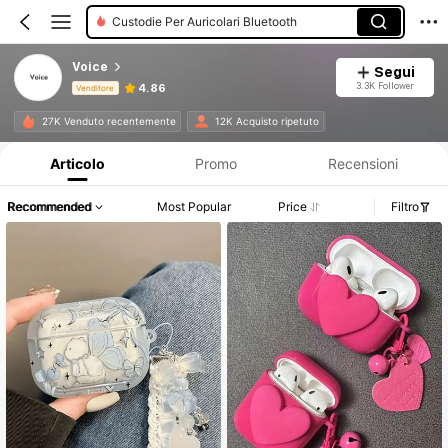
Custodie Per Auricolari Bluetooth
Voice
Segui
3.3K Follower
4.86
Venditore
Informazioni sul prodotto: Comunicazione del prezzo, dettagli su vendite e disponibilità.
27K Venduto recentemente
12K Acquisto ripetuto
Articolo
Promo
Recensioni
Recommended
Most Popular
Price
Filtro