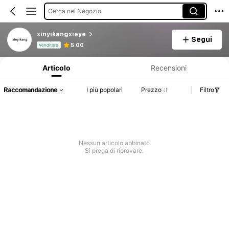
Cerca nel Negozio
xinyikangxieye
Segui
Informazioni sul prodotto: Comunicazione del prezzo, dettagli su vendite e disponibilità.
5.00
Venditore
Articolo
Recensioni
Raccomandazione
I più popolari
Prezzo
Filtro
Nessun articolo abbinato
Si prega di riprovare.