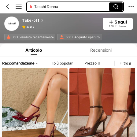
Tacchi Donna
Take-off
Segui
1.3K Follower
4.87
Informazioni sul prodotto: Comunicazione del prezzo, dettagli su vendite e disponibilità.
2K+ Venduto recentemente
500+ Acquisto ripetuto
Articolo
Recensioni
Raccomandazione
I più popolari
Prezzo
Filtro