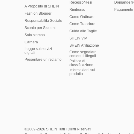
Recesso/Resi
Domande fr
A Proposito di SHEIN
Rimborso
Pagamento 
Fashion Blogger
Come Ordinare
Responsabilità Sociale
Come Tracciare
Sconto per Studenti
Guida alle Taglie
Sala stampa
SHEIN VIP
Carriera
SHEIN Affiliazione
Legge sui servizi
Come segnalare
digitali
contenuti illegali
Presentare un reclamo
Politica di
classificazione
​Informazioni sul
prodotto
©2009-2026 SHEIN Tutti i Diritti Riservati