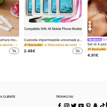
4
200/100/50/1 pezzo Coperture monouso in pellicola trasparente per alimenti, Coperture per doccia, Sacchetti termoretraibili monouso multifunzione, Copriscarpe monouso, Pellicola trasparente da cucina rinforzata, Coperture per conservazione alimenti in frigorifero domestico, Coperture elastiche estensibili, Uso quotidiano
Custodia impermeabile universale per telefono, Borsa impermeabile per telefono - Con funzione luminosa, Borsa impermeabile per telefono, Custodia impermeabile per telefono, Compatibile con 17 16 15 14 13 Pro Max Plus Air, Adatta per nuoto, rafting, immersioni, fotografia subacquea, spiaggia, sport all'aperto, viaggi, vacanze, piscina, sport all'aperto, Confezione da 8/5/4/3/2/1, Essenziali estivi
A
in Saran Wrap e sacchetti di plastica
in Attrezzatura da nuoto
#1 Bestseller
#1 Bestseller
2.48€
4.91€
A CLIENTE
TROVACI SU