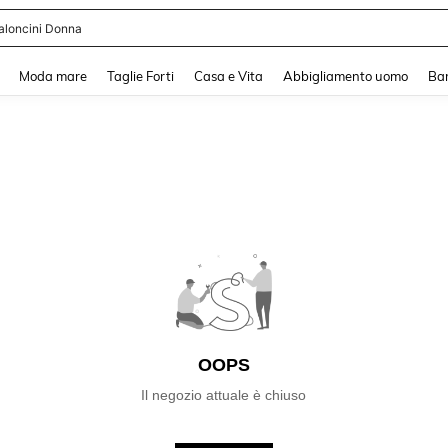
aloncini Donna
and down arrow keys to navigate search Recente ricerca and Cerca e Trova. Pres
Moda mare
Taglie Forti
Casa e Vita
Abbigliamento uomo
Ba
OOPS
Il negozio attuale è chiuso