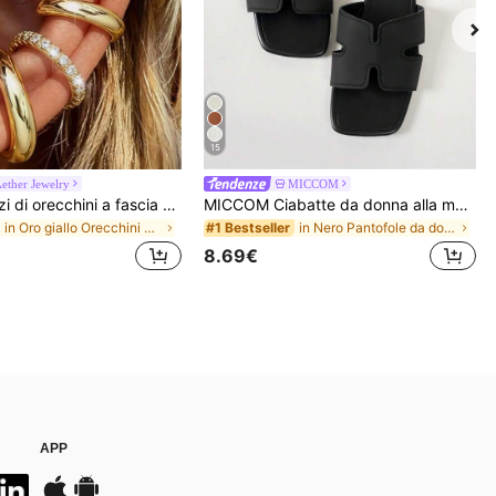
15
ether Jewelry
MICCOM
Set di 4 pezzi di orecchini a fascia minimalisti in zirconia cubica - Possono essere impilati, senza bisogno di foratura, adatti per l'uso quotidiano in ufficio (Set da 4 pezzi, non 4 paia), Regalo per lei
MICCOM Ciabatte da donna alla moda con punta quadrata e aperta, sandali versatili nuovi per primavera/estate
in Oro giallo Orecchini da donna
in Nero Pantofole da donna
#1 Bestseller
8.69€
APP