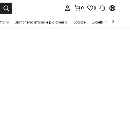
0
0
s Enter to select.
mbini
Biancheria intima e pigiameria
Scarpe
Gioielli E Accessori