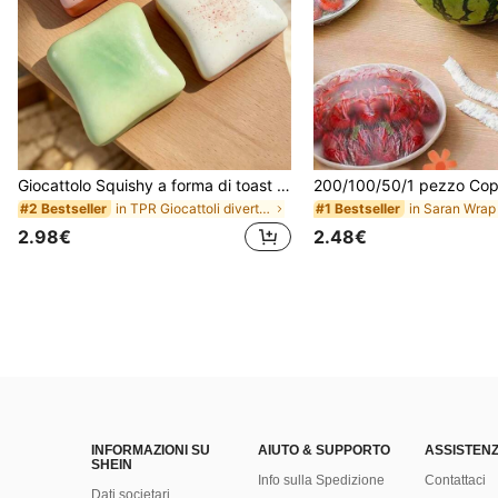
Giocattolo Squishy a forma di toast extra large, super morbido, giocattolo antistress a forma di toast al burro, disponibile in rosa, giallo, bianco e verde, giocattolo squishy antistress -- perfetto per regali di compleanno e festività, piccoli regali quotidiani a sorpresa, kawaii, miglioratore dell'umore
in TPR Giocattoli divertenti e novità per adolesce
#2 Bestseller
#1 Bestseller
2.98€
2.48€
INFORMAZIONI SU
AIUTO & SUPPORTO
ASSISTENZ
SHEIN
Info sulla Spedizione
Contattaci
Dati societari