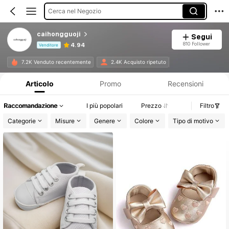
Cerca nel Negozio
caihongguoji
Segui
810 Follower
4.94
Venditore
Informazioni sul prodotto: Comunicazione del prezzo, dettagli su vendite e disponibilità.
7.2K Venduto recentemente
2.4K Acquisto ripetuto
Articolo
Promo
Recensioni
Raccomandazione
I più popolari
Prezzo
Filtro
Categorie
Misure
Genere
Colore
Tipo di motivo