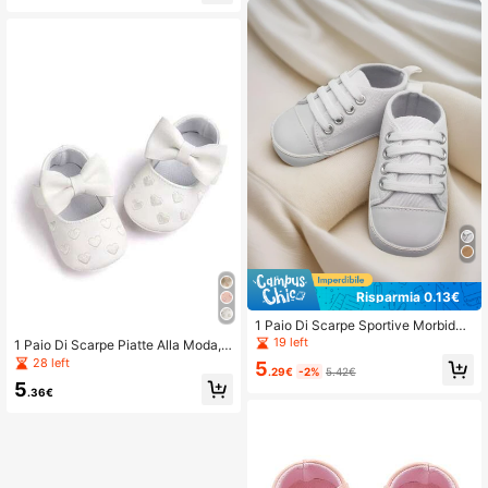
Risparmia 0.13€
1 Paio Di Scarpe Sportive Morbide
E Traspiranti Per Neonati/Bambini P
19 left
1 Paio Di Scarpe Piatte Alla Moda,
iccoli Unisex
Morbide E Anti-scivolo Per Neonati/
28 left
5
.29€
-2%
5.42€
Bambine, Adatte Per Primavera/Aut
5
unno
.36€