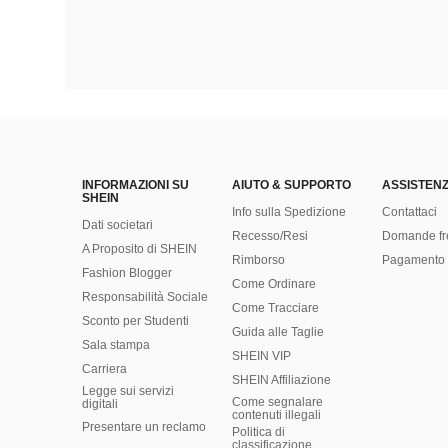
INFORMAZIONI SU
AIUTO & SUPPORTO
ASSISTENZ
SHEIN
Info sulla Spedizione
Contattaci
Dati societari
Recesso/Resi
Domande fr
A Proposito di SHEIN
Rimborso
Pagamento 
Fashion Blogger
Come Ordinare
Responsabilità Sociale
Come Tracciare
Sconto per Studenti
Guida alle Taglie
Sala stampa
SHEIN VIP
Carriera
SHEIN Affiliazione
Legge sui servizi
Come segnalare
digitali
contenuti illegali
Presentare un reclamo
Politica di
classificazione