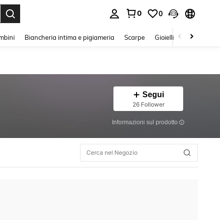
0
0
s Enter to select.
mbini
Biancheria intima e pigiameria
Scarpe
Gioielli E Accessori
Segui
26 Follower
Informazioni sul prodotto