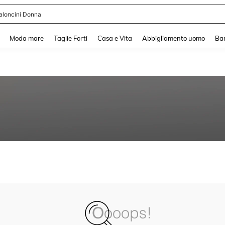
aloncini Donna
and down arrow keys to navigate search Recente ricerca and Cerca e Trova. Pres
Moda mare
Taglie Forti
Casa e Vita
Abbigliamento uomo
Ba