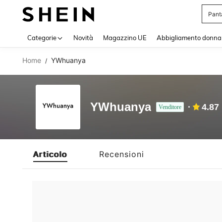
Pant
Use up 
Categorie
Novità
Magazzino UE
Abbigliamento donna
Home
YWhuanya
/
YWhuanya
4.87
Venditore
Articolo
Recensioni