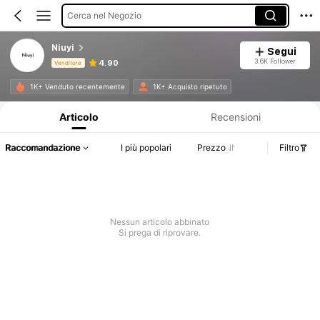
Cerca nel Negozio
Niuyi
Segui
3.6K Follower
4.90
Venditore
Informazioni sul prodotto: Comunicazione del prezzo, dettagli su vendite e disponibilità.
1K+ Venduto recentemente
1K+ Acquisto ripetuto
Articolo
Recensioni
Raccomandazione
I più popolari
Prezzo
Filtro
Nessun articolo abbinato
Si prega di riprovare.