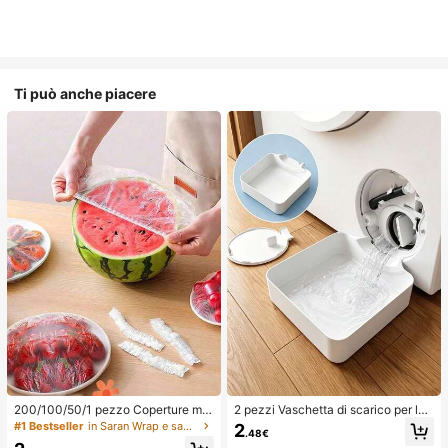
Ti può anche piacere
200/100/50/1 pezzo Coperture mo
2 pezzi Vaschetta di scarico per lav
nouso in pellicola trasparente per al
atrice, Tappetino di protezione imp
#1 Bestseller
in Saran Wrap e sacchetti di plastica
2
.48€
imenti, Coperture per doccia, Sacc
ermeabile per pavimento della lava