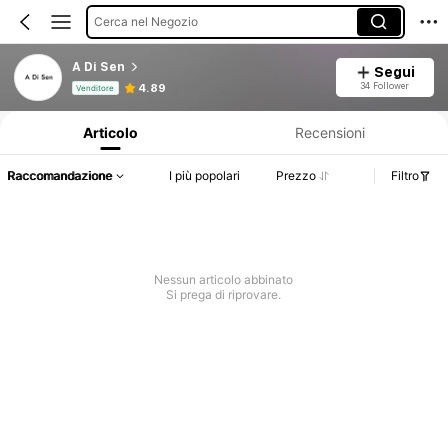
Cerca nel Negozio
A Di Sen
Segui
Informazioni sul prodotto: Comunicazione del prezzo, dettagli su vendite e disponibilità.
34 Follower
4.89
Venditore
Articolo
Recensioni
Raccomandazione
I più popolari
Prezzo
Filtro
Nessun articolo abbinato
Si prega di riprovare.