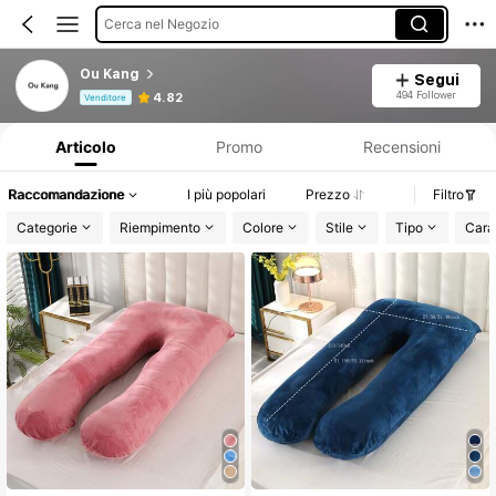
Cerca nel Negozio
Ou Kang
Segui
Informazioni sul prodotto: Comunicazione del prezzo, dettagli su vendite e disponibilità.
494 Follower
4.82
Venditore
Articolo
Promo
Recensioni
Raccomandazione
I più popolari
Prezzo
Filtro
Categorie
Riempimento
Colore
Stile
Tipo
Carat