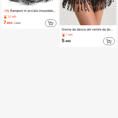
Ramponi in acciaio inossidabile a 23 denti, copriscarpe antiscivolo, unisex, adatti per escursionismo, pesca, passeggiata, arrampicata, alpinismo e altre attività all'aperto
-1%
31 left
7
.90€
7.98€
Gonna da danza del ventre da donna con frange e paillettes, costume avvolgente e luccicante, adatto per Natale, Ognissanti e festival
1 left
5
.48€