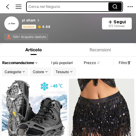
Cerca nel Negozio
yi shan
Segui
372 Follower
4.88
Venditore
Informazioni sul prodotto: Comunicazione del prezzo, dettagli su vendite e disponibilità.
100+ Acquisto ripetuto
Articolo
Recensioni
Raccomandazione
I più popolari
Prezzo
Filtro
Categorie
Colore
Tessuto