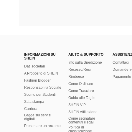
INFORMAZIONI SU
AIUTO & SUPPORTO
ASSISTENZ
SHEIN
Info sulla Spedizione
Contattaci
Dati societari
Recesso/Resi
Domande fr
A Proposito di SHEIN
Rimborso
Pagamento 
Fashion Blogger
Come Ordinare
Responsabilità Sociale
Come Tracciare
Sconto per Studenti
Guida alle Taglie
Sala stampa
SHEIN VIP
Carriera
SHEIN Affiliazione
Legge sui servizi
Come segnalare
digitali
contenuti illegali
Presentare un reclamo
Politica di
classificazione