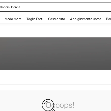
aloncini Donna
and down arrow keys to navigate search Recente ricerca and Cerca e Trova. Pres
Moda mare
Taglie Forti
Casa e Vita
Abbigliamento uomo
Ba