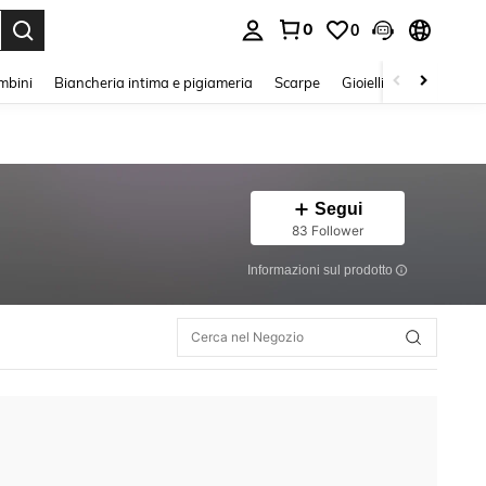
0
0
s Enter to select.
mbini
Biancheria intima e pigiameria
Scarpe
Gioielli E Accessori
Segui
83 Follower
Informazioni sul prodotto