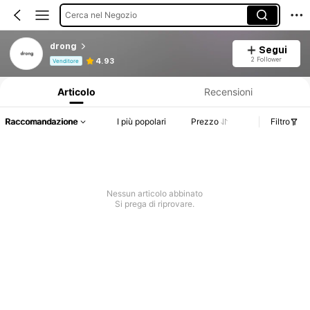
Cerca nel Negozio
drong
Segui
Informazioni sul prodotto: Comunicazione del prezzo, dettagli su vendite e disponibilità.
2 Follower
4.93
Venditore
Articolo
Recensioni
Raccomandazione
I più popolari
Prezzo
Filtro
Nessun articolo abbinato
Si prega di riprovare.