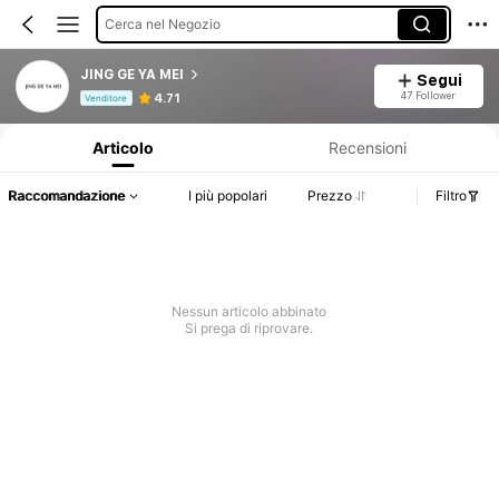
Cerca nel Negozio
JING GE YA MEI
Segui
Informazioni sul prodotto: Comunicazione del prezzo, dettagli su vendite e disponibilità.
47 Follower
4.71
Venditore
Articolo
Recensioni
Raccomandazione
I più popolari
Prezzo
Filtro
Nessun articolo abbinato
Si prega di riprovare.