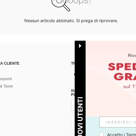
Nessun articolo abbinato. Si prega di riprovare.
A CLIENTE
TROVACI SU
equenti
& Tasse
ISCRIVITI ALLA NOSTRA NEWSLETT
POSSIBILE ANNULLARE LA SOTTOSC
PER I NUOVI UTENTI
IT + 39
Accetto i 
Termi