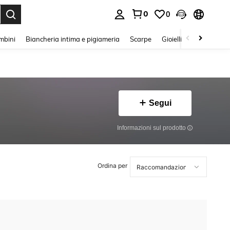
0
0
s Enter to select.
mbini
Biancheria intima e pigiameria
Scarpe
Gioielli E Accessori
Segui
Informazioni sul prodotto
Ordina per