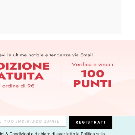
APP
ER PER SCOPRIRE LE ULTIME TENDENZE IN ANTEPRIMA! (È
RIZIONE IN QUALSIASI MOMENTO).
Iscriviti
Abbonati
REGISTRATI
ni & Condizioni
 e dichiaro di aver letto la 
Politica sulla 