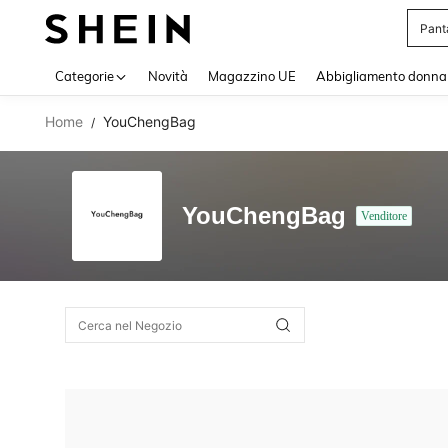
Pant
Use up 
Categorie
Novità
Magazzino UE
Abbigliamento donna
Home
YouChengBag
/
YouChengBag
Venditore