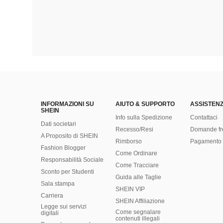
INFORMAZIONI SU
AIUTO & SUPPORTO
ASSISTENZ
SHEIN
Info sulla Spedizione
Contattaci
Dati societari
Recesso/Resi
Domande fr
A Proposito di SHEIN
Rimborso
Pagamento 
Fashion Blogger
Come Ordinare
Responsabilità Sociale
Come Tracciare
Sconto per Studenti
Guida alle Taglie
Sala stampa
SHEIN VIP
Carriera
SHEIN Affiliazione
Legge sui servizi
Come segnalare
digitali
contenuti illegali