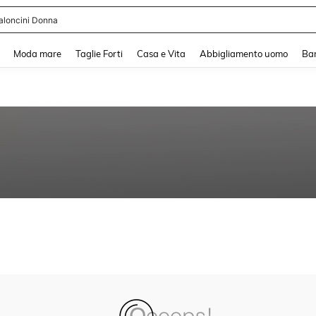
aloncini Donna
and down arrow keys to navigate search Recente ricerca and Cerca e Trova. Pres
Moda mare
Taglie Forti
Casa e Vita
Abbigliamento uomo
Ba