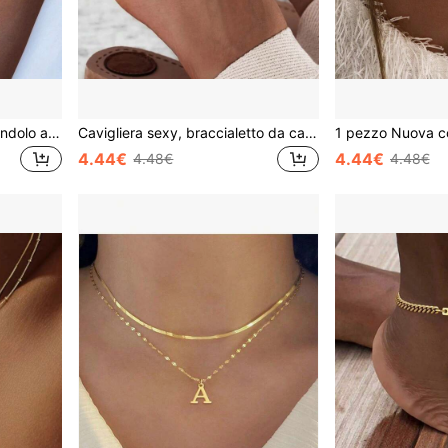
2 pezzi/Set Collana con ciondolo a forma di cuore con lettere a bolle classiche per donne e uomini, set di collane a strati in acciaio inossidabile dorato, gioielli
Cavigliera sexy, braccialetto da caviglia con lettera iniziale, gioiello per il piede, catena per la gamba di colore oro, cavigliera regolabile in lunghezza per donne e ragazze
4.44€
4.44€
4.48€
4.48€