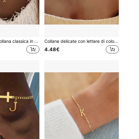
1 pezzo Nuova collana classica in acciaio inossidabile con iniziale a forma di cuore per donna, collana con catena per donna, regalo di San Valentino
Collane delicate con lettere di colore dorato per donne, collane con lettere iniziali in acciaio inossidabile con catena NK, per regali di compleanno, per adolescenti
4.48€