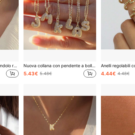
2 pezzi/Set Collana con ciondolo rotondo con lettera iniziale per donne e uomini, in acciaio inossidabile placcato oro, set di collane a strati con ciondoli alfabetici e catena a labbra, gioielli
Nuova collana con pendente a bolle in oro placcato 18K con zirconia, design con lettera, idea regalo personalizzata con 26 caratteri in inglese
5.43€
4.44€
5.48€
4.48€