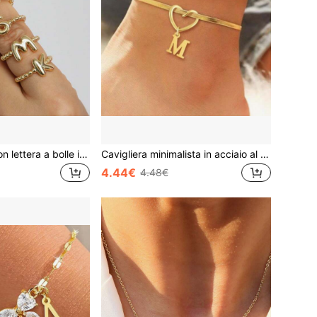
Anelli regolabili con lettera a bolle in stile minimalista, adatti per l uso quotidiano delle donne, perfetti come regali di compleanno
Cavigliera minimalista in acciaio al titanio placcata in oro 18K con lettera inglese, gioiello per caviglia elegante e annodato per donne
4.44€
4.48€