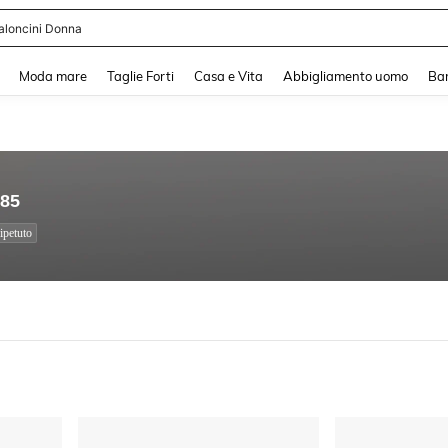
shy
and down arrow keys to navigate search Recente ricerca and Cerca e Trova. Pres
Moda mare
Taglie Forti
Casa e Vita
Abbigliamento uomo
Ba
.85
ipetuto