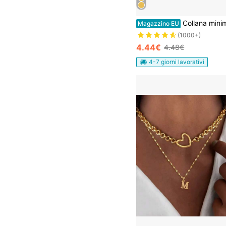
Collana minimalista a lettera quadrata, catena a scatola placcata in oro in acciaio inossidabile, ciond
Magazzino EU
(1000+)
4.44€
4.48€
4-7 giorni lavorativi