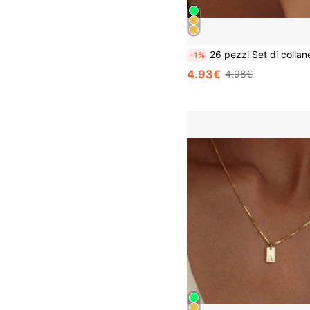
26 pezzi Set di collane con doppio strato di lettere dell'alfabeto inglese di lusso e minimal
-1%
4.93€
4.98€