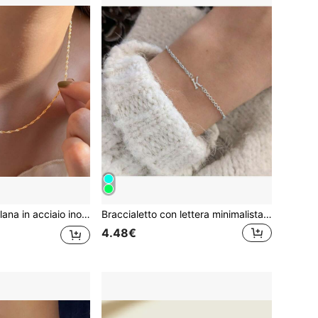
e placcata oro 18K con design a catena ondulata per donna
Braccialetto con lettera minimalista, in acciaio inossidabile, unico e raffinato, regalo ideale per lei, adatto per anniversario, laurea, ballo, festa, ritorno a scuola, ufficio, scuola, aula, festa degli insegnanti
4.48€