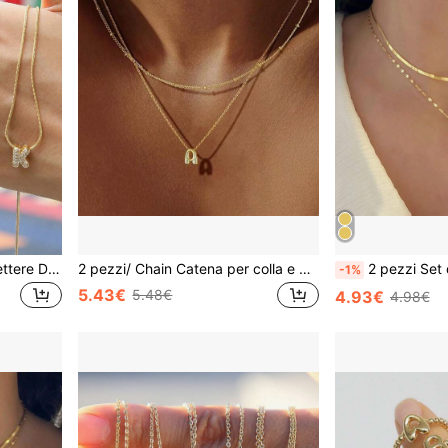
26 Collane Pendenti Con Lettere Dell'alfabeto Inglese, Catena A Curb In Acciaio Inossidabile, Accessorio Di Moda
2 pezzi/ Chain Catena per colla e clavicola con lettere 26, in materiale di rame, design delicato e minimalista, adatto per l'uso, accessori da donna
2 pezzi Set di collane con lettere in acciaio inossidabile minimalis
-1%
5.43€
5.48€
4.93€
4.98€