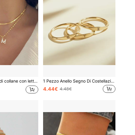
ta, collana a spina di pesce da donna, collana a forma di labbra, collana multistrato con lettere
1 Pezzo Anello Segno Di Costellazione Semplice E Delicato Per Donne, In Acciaio Inossidabile Con Placcatura In Oro 18k, Adatto Per L'uso Quotidiano E Come Regalo Di Compleanno
4.44€
4.48€