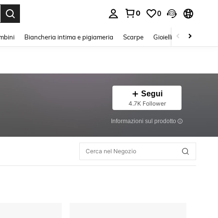
0
0
s Enter to select.
mbini
Biancheria intima e pigiameria
Scarpe
Gioielli E Accessori
Segui
4.7K Follower
Informazioni sul prodotto