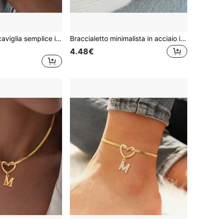
Braccialetto alla caviglia semplice in acciaio inossidabile con croce e iniziale A-Z, stile cubano punk, colore oro, con ciondolo, alla moda hip hop, per uso quotidiano, estate e spiaggia, accessorio per il piede
Braccialetto minimalista in acciaio inossidabile con lettera dorata, braccialetto da donna con iniziale, bracciale a catena a graffetta con lettera, gioiello regalo di compleanno
4.48€