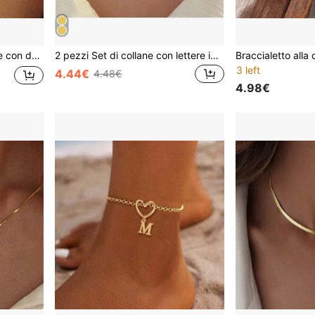
iste, collane choker versatili
2 pezzi Set di collane con lettere in acciaio inossidabile minimalista, collana a catena spina di pesce da donna, collana a catena a forma di labbra, collana multistrato con lettere
3 left
4.44€
4.48€
4.98€