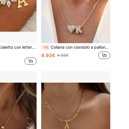
raccialetto delicato e creativo con 26 lettere, gioielleria di lusso per donna
Collana con ciondolo a palloncino in ottone con zirconi cubici, lettere dell'alfabeto inglese da 26, ciondolo con nome in
-1%
4.93€
4.98€