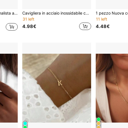
olo a iniziale delicato adatto per uso quotidiano delle donne
Cavigliera in acciaio inossidabile con lettere da A a Z in stile bohémien per donna, con catena a cuore cava, gioiello minimalista da indossare d'estate in spiaggia
31 left
11 left
4.98€
4.48€