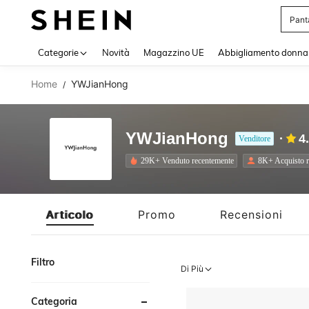
Squi
Use up 
Categorie
Novità
Magazzino UE
Abbigliamento donna
Home
YWJianHong
/
YWJianHong
4
Venditore
29K+ Venduto recentemente
8K+ Acquisto r
Articolo
Promo
Recensioni
Filtro
Di Più
Categoria