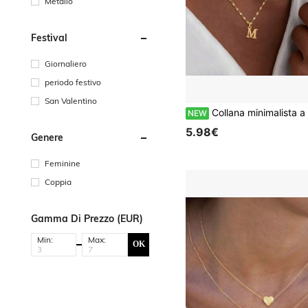
Metallo
Festival
Giornaliero
periodo festivo
San Valentino
Collana minimalista a doppio strato con lettera e cuore in acciaio inossidabile, collana combinata da 
NEW
5.98€
Genere
Feminine
Coppia
Gamma Di Prezzo (EUR)
Min:
Max:
OK