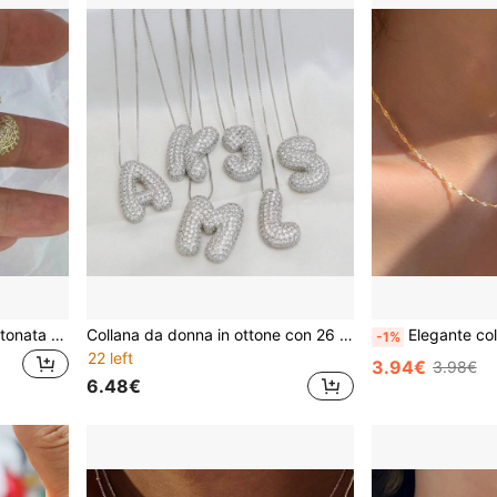
Nuova collana a bolla incastonata di 26 lettere micro in stile europeo e americano, classico in rame placcato in oro 18K con decorazione in oro
Collana da donna in ottone con 26 ciondoli a forma di lettera dell'alfabeto inglese, con zirconi e decorazione a palloncini e bolle
Elegante collana in acciaio inossidabil
-1%
22 left
3.94€
3.98€
6.48€