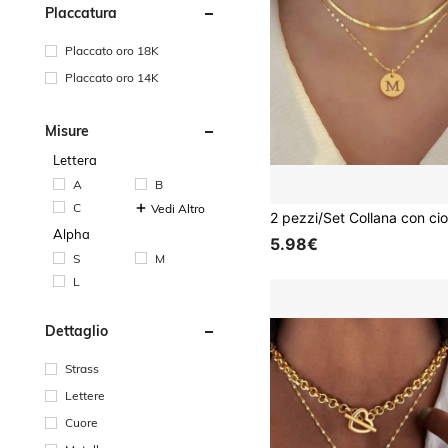
Placcatura
Placcato oro 18K
Placcato oro 14K
Misure
Lettera
A
B
C
Vedi Altro
Alpha
5.98€
S
M
L
Dettaglio
Strass
Lettere
Cuore