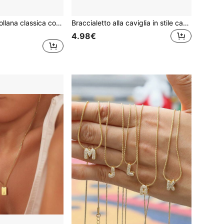
1 pezzo Nuova collana classica con pendente a cuore cavo con iniziale, in acciaio inossidabile dorato con catena a spina di pesce, per donne
Braccialetto alla caviglia in stile casual chic da donna, con ciondolo a forma di cuore con iniziale micro-impostata in zirconia, su catena in acciaio inossidabile a forma di serpente
4.98€