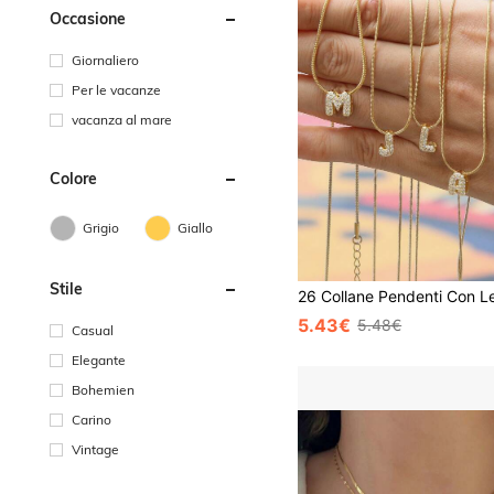
Occasione
Giornaliero
Per le vacanze
vacanza al mare
Colore
Grigio
Giallo
Stile
5.43€
5.48€
Casual
Elegante
Bohemien
Carino
Vintage