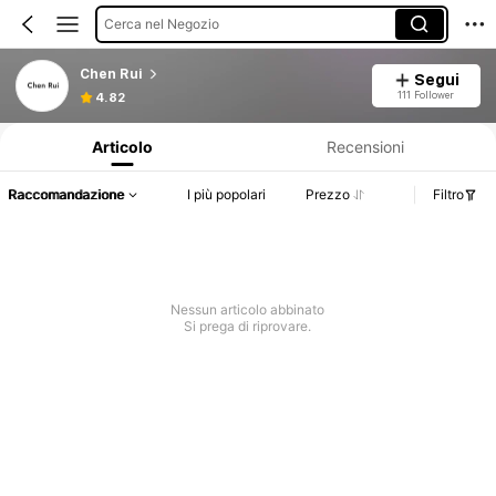
Cerca nel Negozio
Chen Rui
Segui
Informazioni sul prodotto: Comunicazione del prezzo, dettagli su vendite e disponibilità.
111 Follower
4.82
Articolo
Recensioni
Raccomandazione
I più popolari
Prezzo
Filtro
Nessun articolo abbinato
Si prega di riprovare.