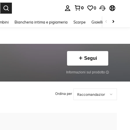
0
0
s Enter to select.
mbini
Biancheria intima e pigiameria
Scarpe
Gioielli E Accessori
Segui
Informazioni sul prodotto
Ordina per