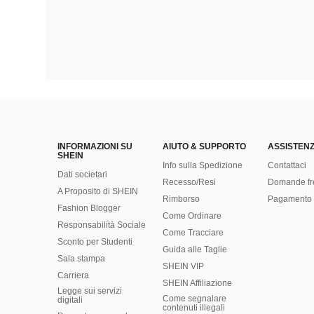
INFORMAZIONI SU
AIUTO & SUPPORTO
ASSISTENZ
SHEIN
Info sulla Spedizione
Contattaci
Dati societari
Recesso/Resi
Domande fr
A Proposito di SHEIN
Rimborso
Pagamento 
Fashion Blogger
Come Ordinare
Responsabilità Sociale
Come Tracciare
Sconto per Studenti
Guida alle Taglie
Sala stampa
SHEIN VIP
Carriera
SHEIN Affiliazione
Legge sui servizi
Come segnalare
digitali
contenuti illegali