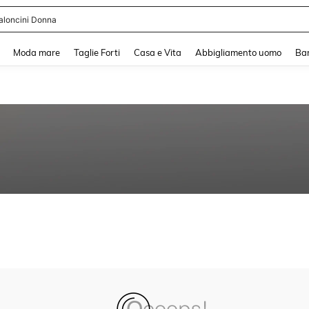
aloncini Donna
and down arrow keys to navigate search Recente ricerca and Cerca e Trova. Pres
Moda mare
Taglie Forti
Casa e Vita
Abbigliamento uomo
Ba