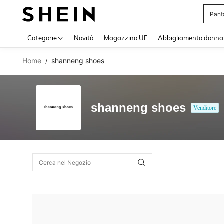
Pant
Use up 
Categorie
Novità
Magazzino UE
Abbigliamento donna
Home
shanneng shoes
/
shanneng shoes
Venditore