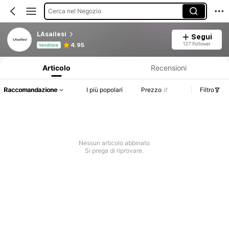
Cerca nel Negozio
LAsailesi
Segui
Informazioni sul prodotto: Comunicazione del prezzo, dettagli su vendite e disponibilità.
127 Follower
4.95
Venditore
Articolo
Recensioni
Raccomandazione
I più popolari
Prezzo
Filtro
Nessun articolo abbinato
Si prega di riprovare.