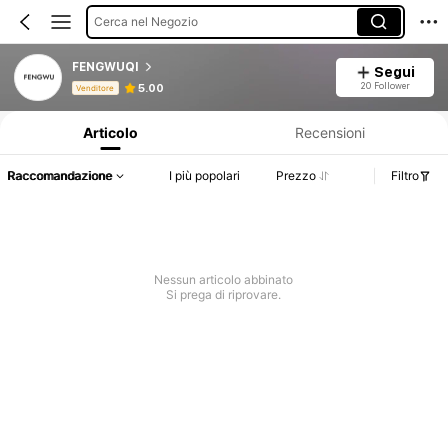
Cerca nel Negozio
FENGWUQI
Segui
Informazioni sul prodotto: Comunicazione del prezzo, dettagli su vendite e disponibilità.
20 Follower
5.00
Venditore
Articolo
Recensioni
Raccomandazione
I più popolari
Prezzo
Filtro
Nessun articolo abbinato
Si prega di riprovare.