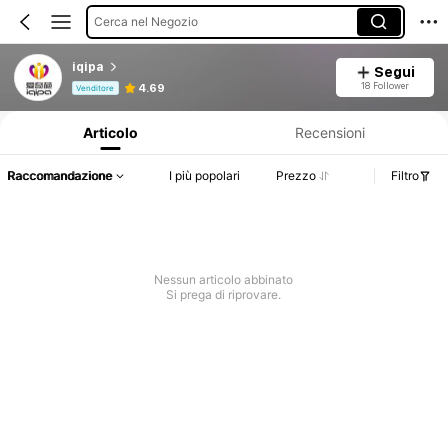
Cerca nel Negozio
iqipa
Segui
Informazioni sul prodotto: Comunicazione del prezzo, dettagli su vendite e disponibilità.
18 Follower
4.69
Venditore
Articolo
Recensioni
Raccomandazione
I più popolari
Prezzo
Filtro
Nessun articolo abbinato
Si prega di riprovare.