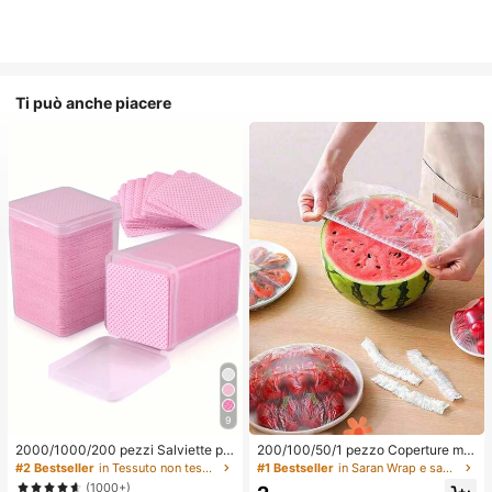
Ti può anche piacere
9
2000/1000/200 pezzi Salviette pe
200/100/50/1 pezzo Coperture mo
r la pulizia delle unghie - Tamponi p
nouso in pellicola trasparente per al
#2 Bestseller
in Tessuto non tessuto Strumenti per la rimozione
#1 Bestseller
in Saran Wrap e sacchetti di plastica
rofessionali senza pelucchi per rim
imenti, Coperture per doccia, Sacc
(1000+)