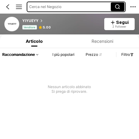
Cerca nel Negozio
YIYUEYY
Segui
Informazioni sul prodotto: Comunicazione del prezzo, dettagli su vendite e disponibilità.
2 Follower
5.00
Venditore
Articolo
Recensioni
Raccomandazione
I più popolari
Prezzo
Filtro
Nessun articolo abbinato
Si prega di riprovare.