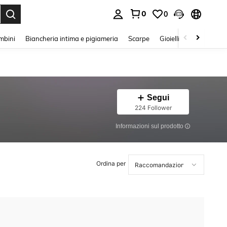
0
0
s Enter to select.
mbini
Biancheria intima e pigiameria
Scarpe
Gioielli E Accessori
Segui
224 Follower
Informazioni sul prodotto
Ordina per