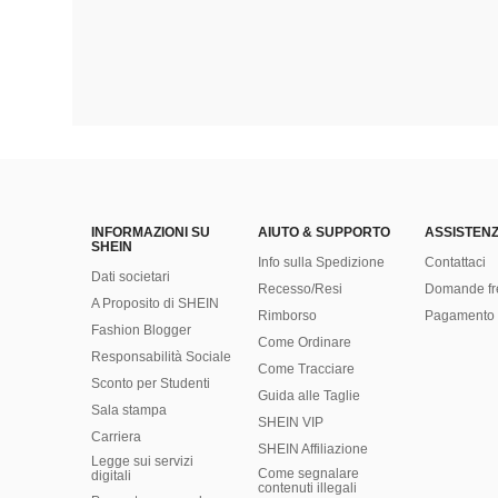
INFORMAZIONI SU
AIUTO & SUPPORTO
ASSISTENZ
SHEIN
Info sulla Spedizione
Contattaci
Dati societari
Recesso/Resi
Domande fr
A Proposito di SHEIN
Rimborso
Pagamento 
Fashion Blogger
Come Ordinare
Responsabilità Sociale
Come Tracciare
Sconto per Studenti
Guida alle Taglie
Sala stampa
SHEIN VIP
Carriera
SHEIN Affiliazione
Legge sui servizi
Come segnalare
digitali
contenuti illegali