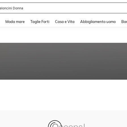
aloncini Donna
and down arrow keys to navigate search Recente ricerca and Cerca e Trova. Pres
Moda mare
Taglie Forti
Casa e Vita
Abbigliamento uomo
Ba