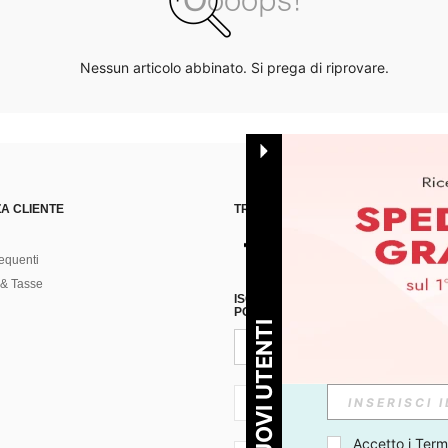
Nessun articolo abbinato. Si prega di riprovare.
A CLIENTE
TROVACI SU
equenti
& Tasse
ISCRIVITI ALLA NOSTRA NEWSLETT
POSSIBILE ANNULLARE LA SOTTOSC
PER I NUOVI UTENTI
IT + 39
Accetto i 
Termi