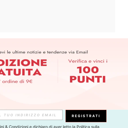
APP
ER PER SCOPRIRE LE ULTIME TENDENZE IN ANTEPRIMA! (È
RIZIONE IN QUALSIASI MOMENTO).
Iscriviti
Abbonati
REGISTRATI
ni & Condizioni
 e dichiaro di aver letto la 
Politica sulla 